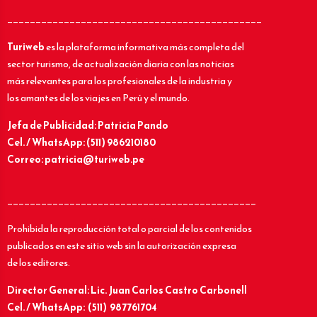
_____________________________________________
Turiweb
es la plataforma informativa más completa del
sector turismo, de actualización diaria con las noticias
más relevantes para los profesionales de la industria y
los amantes de los viajes en Perú y el mundo.
Jefa de Publicidad: Patricia Pando
Cel. / WhatsApp: (511) 986210180
Correo: patricia@turiweb.pe
____________________________________________
Prohibida la reproducción total o parcial de los contenidos
publicados en este sitio web sin la autorización expresa
de los editores.
Director General: Lic.
Juan Carlos Castro Carbonell
Cel. / WhatsApp: (511) 987761704