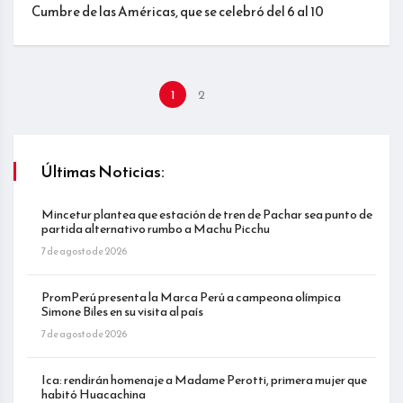
Cumbre de las Américas, que se celebró del 6 al 10
1
2
Últimas Noticias:
Mincetur plantea que estación de tren de Pachar sea punto de
partida alternativo rumbo a Machu Picchu
7 de agosto de 2026
PromPerú presenta la Marca Perú a campeona olímpica
Simone Biles en su visita al país
7 de agosto de 2026
Ica: rendirán homenaje a Madame Perotti, primera mujer que
habitó Huacachina