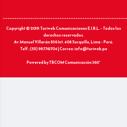
______________________________________________________
Copyright © 2019: Turiweb Comunicaciones E.I.R.L. – Todos los
derechos reservados.
Av. Manuel Villarán 856 Int. 408 Surquillo, Lima – Perú.
Telf.: (511) 987761704 | Correo: info@turiweb.pe
Powered by
TBCOM Comunicación 360°