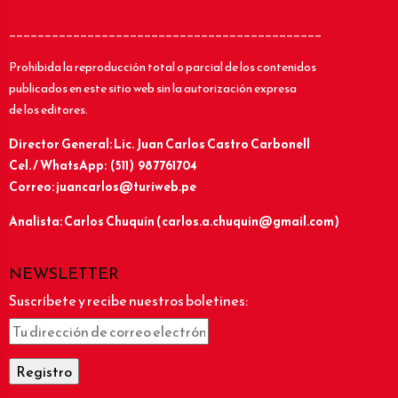
____________________________________________
Prohibida la reproducción total o parcial de los contenidos
publicados en este sitio web sin la autorización expresa
de los editores.
Director General: Lic.
Juan Carlos Castro Carbonell
Cel. / WhatsApp: (511) 987761704
Correo: juancarlos@turiweb.pe
Analista: Carlos Chuquín (carlos.a.chuquin@gmail.com)
NEWSLETTER
Suscríbete y recibe nuestros boletines: