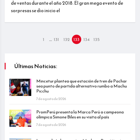
de ventas durante el año 2018. El gran mega evento de
sorpresas se dio inicio el
…
1
131
132
133
134
135
Últimas Noticias:
Mincetur plantea que estación de tren de Pachar
sea punto de partida alternativo rumbo a Machu
Picchu
7 de agosto de 2026
PromPerú presenta la Marca Perú a campeona
olímpica Simone Biles en su visita al país
7 de agosto de 2026