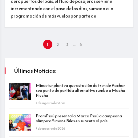
aeropuertos del país, el flujo de pasajeros se viene
incrementando con el paso de los días, sumado a la
programación de más vuelos por parte de
…
1
2
3
8
Últimas Noticias:
Mincetur plantea que estación de tren de Pachar
sea punto de partida alternativo rumbo a Machu
Picchu
7 de agosto de 2026
PromPerú presenta la Marca Perú a campeona
olímpica Simone Biles en su visita al país
7 de agosto de 2026