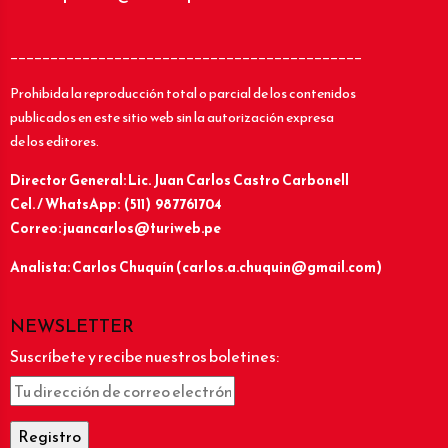
____________________________________________
Prohibida la reproducción total o parcial de los contenidos
publicados en este sitio web sin la autorización expresa
de los editores.
Director General: Lic.
Juan Carlos Castro Carbonell
Cel. / WhatsApp: (511) 987761704
Correo: juancarlos@turiweb.pe
Analista: Carlos Chuquín (carlos.a.chuquin@gmail.com)
NEWSLETTER
Suscríbete y recibe nuestros boletines: