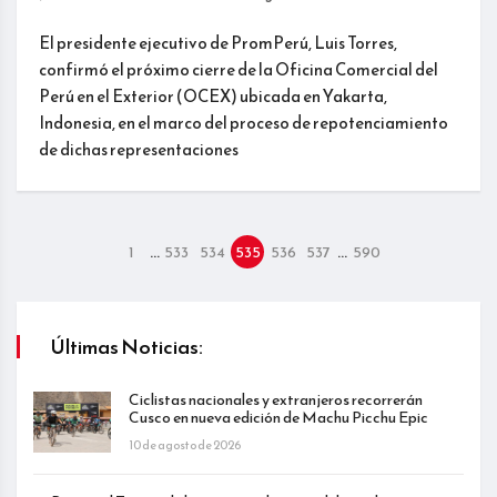
El presidente ejecutivo de PromPerú, Luis Torres,
confirmó el próximo cierre de la Oficina Comercial del
Perú en el Exterior (OCEX) ubicada en Yakarta,
Indonesia, en el marco del proceso de repotenciamiento
de dichas representaciones
…
…
1
533
534
535
536
537
590
Últimas Noticias:
Ciclistas nacionales y extranjeros recorrerán
Cusco en nueva edición de Machu Picchu Epic
10 de agosto de 2026