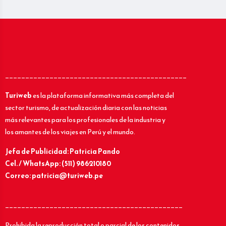
_____________________________________________
Turiweb
es la plataforma informativa más completa del
sector turismo, de actualización diaria con las noticias
más relevantes para los profesionales de la industria y
los amantes de los viajes en Perú y el mundo.
Jefa de Publicidad: Patricia Pando
Cel. / WhatsApp: (511) 986210180
Correo: patricia@turiweb.pe
____________________________________________
Prohibida la reproducción total o parcial de los contenidos