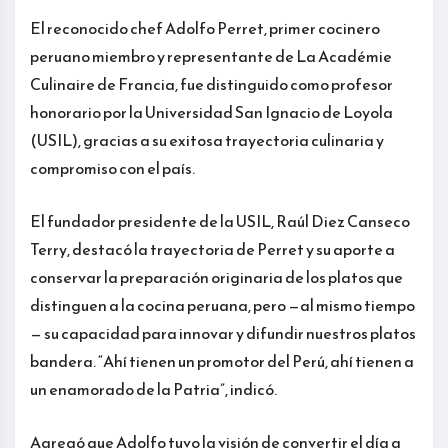
El reconocido chef Adolfo Perret, primer cocinero
peruano miembro y representante de La Académie
Culinaire de Francia, fue distinguido como profesor
honorario por la Universidad San Ignacio de Loyola
(USIL), gracias a su exitosa trayectoria culinaria y
compromiso con el país.
El fundador presidente de la USIL, Raúl Diez Canseco
Terry, destacó la trayectoria de Perret y su aporte a
conservar la preparación originaria de los platos que
distinguen a la cocina peruana, pero —al mismo tiempo
— su capacidad para innovar y difundir nuestros platos
bandera. “Ahí tienen un promotor del Perú, ahí tienen a
un enamorado de la Patria”, indicó.
Agregó que Adolfo tuvo la visión de convertir el día a