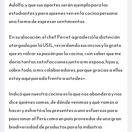
Adolfo, y que sus aportes serán ejemplo para los
estudiantes y para quienes ven en la cocina peruana
una forma de expresar sentimientos.
En su alocución, el chef Perret agradeció la distinción
otorgada por la USIL, recordando sus inicios y lo grato
que es volcar su pasión por la cocina, «sin saber que me
daría tantas satisfacciones junto a mi esposa, hijos y,
sobre todo, a mis colaboradores, porque gracias a ellos
estoy aquí parado frente a ustedes».
Indicó que nuestra cocina es lo que nos abandera y nos
dice quiénes somos, de dónde venimos y qué vamos a
hacer y exhortó a los presentes a unir esfuerzos para
posicionar al Perú como un país proveedor de una gran
biodiversidad de productos para la industria