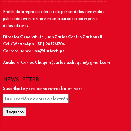
____________________________________________
Prohibida la reproducción total o parcial de los contenidos
publicados en este sitio web sin la autorización expresa
de los editores.
Director General: Lic.
Juan Carlos Castro Carbonell
Cel. / WhatsApp: (511) 987761704
Correo: juancarlos@turiweb.pe
Analista: Carlos Chuquín (carlos.a.chuquin@gmail.com)
NEWSLETTER
Suscríbete y recibe nuestros boletines: