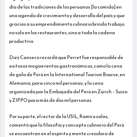
día de las tradiciones de los peruanos [la comida] en
una agenda de crecimiento y desarrollo del país y que
gracias a su emprendimiento culinario brinda trabajo
no solo en los restaurantes, sino a toda la cadena
productiva.
Diez Canseco recordó que Perret fue responsable de
exitosos megaeventos gastronómicos, como la cena
de gala de Perú en la International Tourism Bourse, en
Alemania, para cinco mil personas, y la cena
organizada por la Embajada del Perú en Zúrich – Suiza
y ZIPPO para más de dos mil personas.
Por su parte, el rector de la USIL, Ramiro salas,
comentó que la filosofía y concepto culinario del Perú
se encuentran en el espíritu y mente creadora de