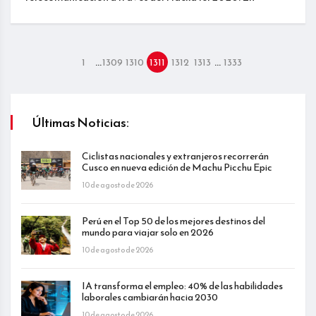
…
…
1
1309
1310
1311
1312
1313
1333
Últimas Noticias:
Ciclistas nacionales y extranjeros recorrerán
Cusco en nueva edición de Machu Picchu Epic
10 de agosto de 2026
Perú en el Top 50 de los mejores destinos del
mundo para viajar solo en 2026
10 de agosto de 2026
IA transforma el empleo: 40% de las habilidades
laborales cambiarán hacia 2030
10 de agosto de 2026