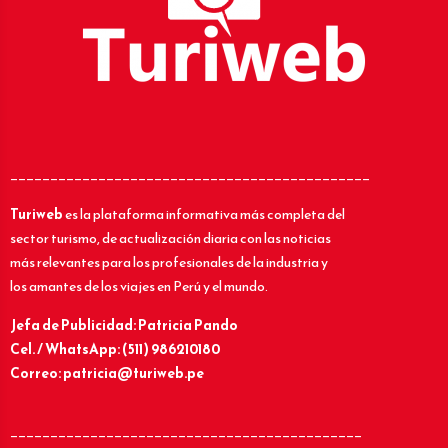
_____________________________________________
Turiweb
es la plataforma informativa más completa del
sector turismo, de actualización diaria con las noticias
más relevantes para los profesionales de la industria y
los amantes de los viajes en Perú y el mundo.
Jefa de Publicidad: Patricia Pando
Cel. / WhatsApp: (511) 986210180
Correo: patricia@turiweb.pe
____________________________________________