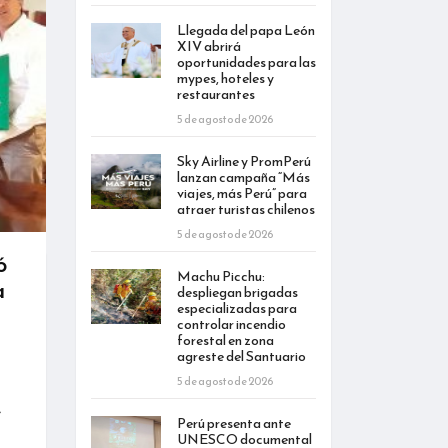
Llegada del papa León
XIV abrirá
oportunidades para las
mypes, hoteles y
restaurantes
5 de agosto de 2026
Sky Airline y PromPerú
lanzan campaña “Más
viajes, más Perú” para
atraer turistas chilenos
5 de agosto de 2026
ó
Machu Picchu:
a
despliegan brigadas
especializadas para
controlar incendio
forestal en zona
agreste del Santuario
5 de agosto de 2026
e
Perú presenta ante
UNESCO documental