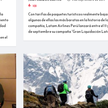
101
la
Con tarifas de paquetes turísticos realmente bajas
miento
algunas de ellas las más baratas en la historia de l
idad
compañía, Latam Airlines Perú lanzará entre el 11 y
de septiembre su campaña “Gran Liquidación La
en el