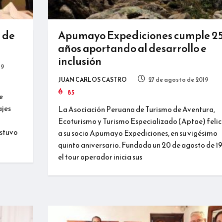
 de
Apumayo Expediciones cumple 2
años aportando al desarrollo e
inclusión
19
JUAN CARLOS CASTRO
27 de agosto de 2019
85
e
ajes
La Asociación Peruana de Turismo de Aventura,
Ecoturismo y Turismo Especializado (Aptae) felic
estuvo
a su socio Apumayo Expediciones, en su vigésimo
quinto aniversario. Fundada un 20 de agosto de 1
el tour operador inicia sus