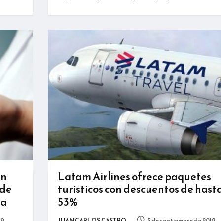
ón
Latam Airlines ofrece paquetes
 de
turísticos con descuentos de hast
pa
53%
19
JUAN CARLOS CASTRO
5 de septiembre de 2019