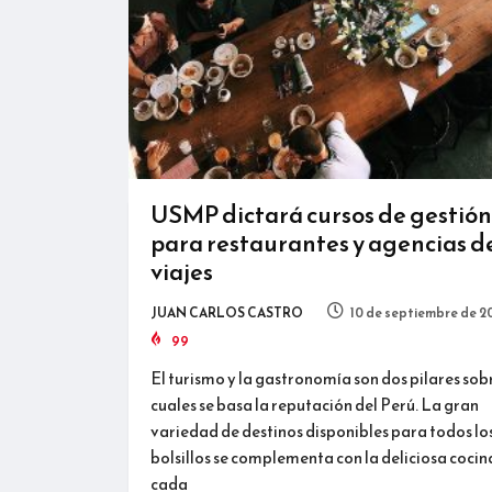
USMP dictará cursos de gestión
para restaurantes y agencias d
viajes
JUAN CARLOS CASTRO
10 de septiembre de 2
99
El turismo y la gastronomía son dos pilares sobr
cuales se basa la reputación del Perú. La gran
variedad de destinos disponibles para todos lo
bolsillos se complementa con la deliciosa cocin
cada