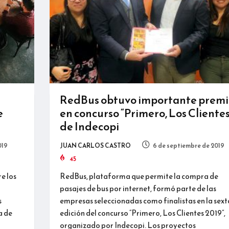
RedBus obtuvo importante premi
e
en concurso “Primero, Los Clientes
de Indecopi
019
JUAN CARLOS CASTRO
6 de septiembre de 2019
45
e los
RedBus, plataforma que permite la compra de
pasajes de bus por internet, formó parte de las
s
empresas seleccionadas como finalistas en la sext
a de
edición del concurso “Primero, Los Clientes 2019”,
organizado por Indecopi. Los proyectos