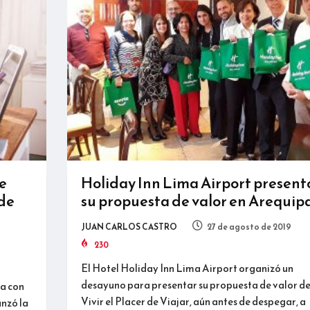
e
Holiday Inn Lima Airport present
 de
su propuesta de valor en Arequip
JUAN CARLOS CASTRO
27 de agosto de 2019
230
El Hotel Holiday Inn Lima Airport organizó un
desayuno para presentar su propuesta de valor d
za con
Vivir el Placer de Viajar, aún antes de despegar, a
anzó la