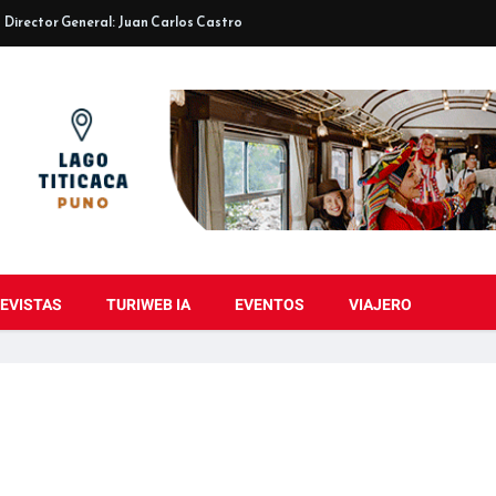
Director General: Juan Carlos Castro
EVISTAS
TURIWEB IA
EVENTOS
VIAJERO