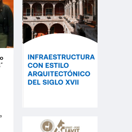
o
”
a