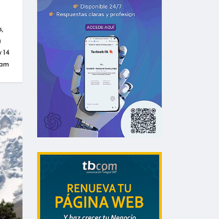
,
a
 14
tam