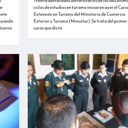
l
Treinta destacados universitarios de los dos últim
ar
ciclos de estudios en turismo iniciaron ayer el Curs
ente
Extensión en Turismo del Ministerio de Comercio
poyando
Exterior y Turismo (Mincetur). Se trata del primer
bierno.
curso que dicta