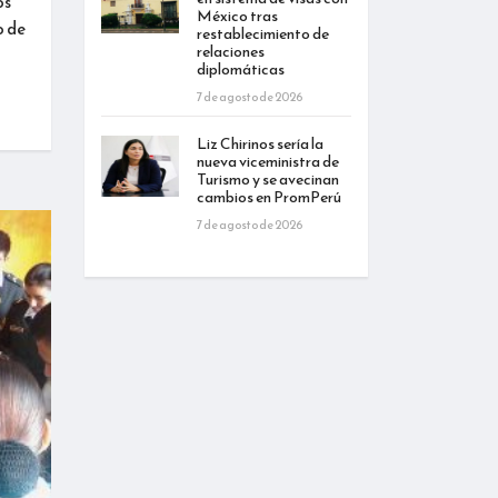
os
México tras
o de
restablecimiento de
relaciones
diplomáticas
7 de agosto de 2026
Liz Chirinos sería la
nueva viceministra de
Turismo y se avecinan
cambios en PromPerú
7 de agosto de 2026