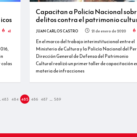
Capacitan a Policía Nacional sob
icos
delitos contra el patrimonio cultu
41
JUAN CARLOS CASTRO
21 de enero de 2020
En el marco del trabajo interinstitucional entre el
2016,
Ministerio de Cultura y la Policía Nacional del Perú
in
Dirección General de Defensa del Patrimonio
r colas
Cultural realizó un primer taller de capacitación e
materia de infracciones
…
…
483
484
485
486
487
589