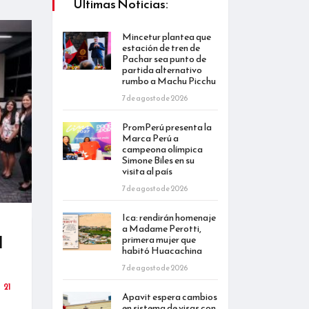
Últimas Noticias:
Mincetur plantea que
estación de tren de
Pachar sea punto de
partida alternativo
rumbo a Machu Picchu
7 de agosto de 2026
PromPerú presenta la
Marca Perú a
campeona olímpica
Simone Biles en su
visita al país
7 de agosto de 2026
Ica: rendirán homenaje
n
a Madame Perotti,
l
primera mujer que
habitó Huacachina
7 de agosto de 2026
21
Apavit espera cambios
en sistema de visas con