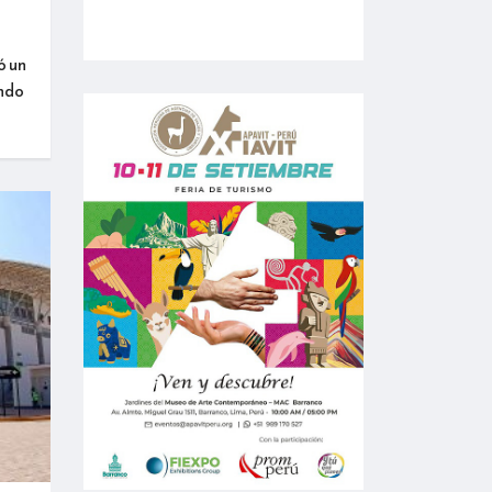
ó un
ando