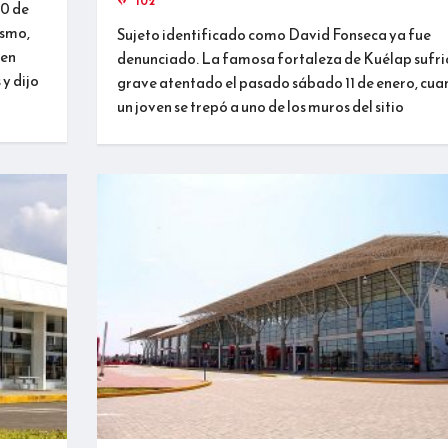
102
20 de
ismo,
Sujeto identificado como David Fonseca ya fue
 en
denunciado. La famosa fortaleza de Kuélap sufri
 y dijo
grave atentado el pasado sábado 11 de enero, cu
un joven se trepó a uno de los muros del sitio