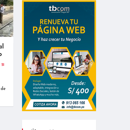
al
o
51
 de