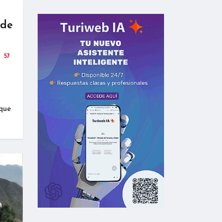
 de
57
 que