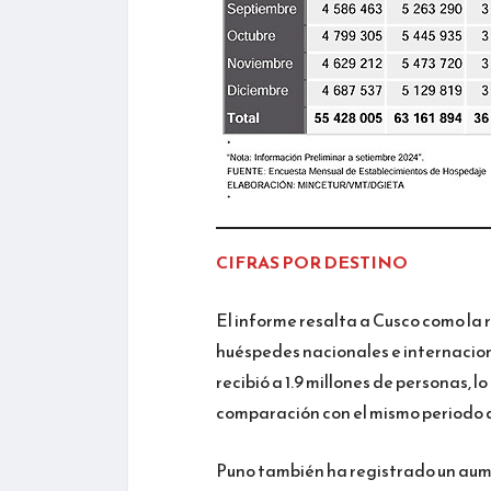
CIFRAS POR DESTINO
El informe resalta a Cusco como la 
huéspedes nacionales e internaciona
recibió a 1.9 millones de personas,
comparación con el mismo periodo d
Puno también ha registrado un aum