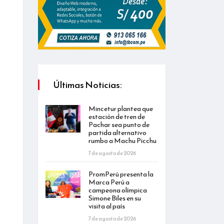
Últimas Noticias:
Mincetur plantea que
estación de tren de
Pachar sea punto de
partida alternativo
rumbo a Machu Picchu
7 de agosto de 2026
PromPerú presenta la
Marca Perú a
campeona olímpica
Simone Biles en su
visita al país
7 de agosto de 2026