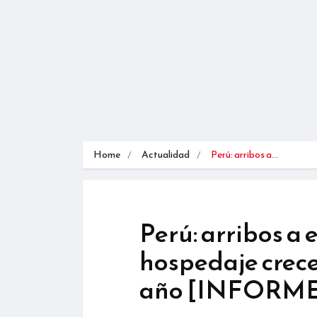
Home
Actualidad
Perú: arribos a…
Perú: arribos a
hospedaje crece
año [INFORM