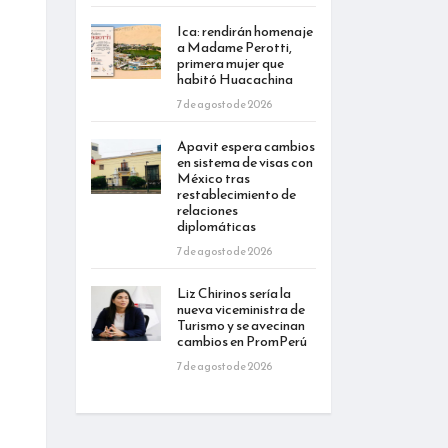
Ica: rendirán homenaje
a Madame Perotti,
primera mujer que
habitó Huacachina
7 de agosto de 2026
Apavit espera cambios
en sistema de visas con
México tras
restablecimiento de
relaciones
diplomáticas
7 de agosto de 2026
Liz Chirinos sería la
nueva viceministra de
Turismo y se avecinan
cambios en PromPerú
7 de agosto de 2026