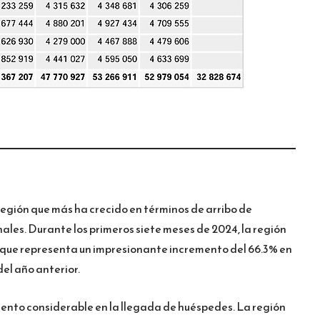
región que más ha crecido en términos de arribo de
les. Durante los primeros siete meses de 2024, la región
 lo que representa un impresionante incremento del 66.3% en
el año anterior.
ento considerable en la llegada de huéspedes. La región