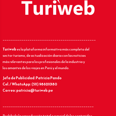
_____________________________________________
Turiweb
es la plataforma informativa más completa del
sector turismo, de actualización diaria con las noticias
más relevantes para los profesionales de la industria y
los amantes de los viajes en Perú y el mundo.
Jefa de Publicidad: Patricia Pando
Cel. / WhatsApp: (511) 986210180
Correo: patricia@turiweb.pe
____________________________________________
Prohibida la reproducción total o parcial de los contenidos