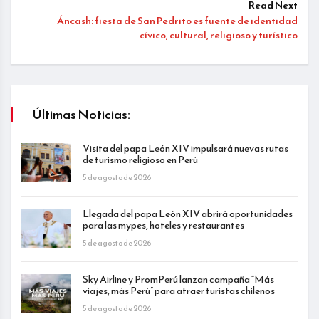
Read Next
Áncash: fiesta de San Pedrito es fuente de identidad
cívico, cultural, religioso y turístico
Últimas Noticias:
Visita del papa León XIV impulsará nuevas rutas
de turismo religioso en Perú
5 de agosto de 2026
Llegada del papa León XIV abrirá oportunidades
para las mypes, hoteles y restaurantes
5 de agosto de 2026
Sky Airline y PromPerú lanzan campaña “Más
viajes, más Perú” para atraer turistas chilenos
5 de agosto de 2026