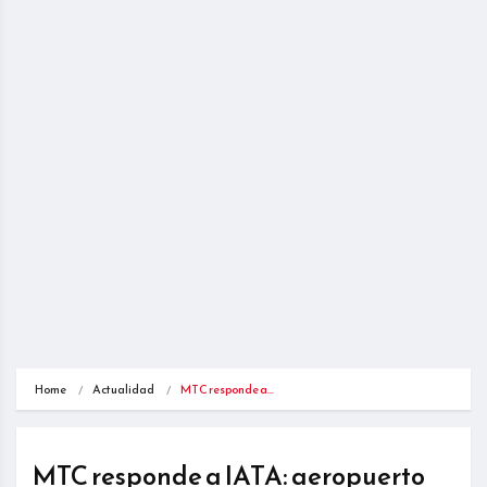
Home
Actualidad
MTC responde a…
MTC responde a IATA: aeropuerto