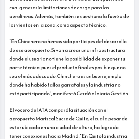
cual generaría limitaciones de carga para las
aerolíneas. Además, también se cuestiona la fuerza de
los vientos en la zona, como aspecto técnico.
“En Chinchero no hemos sido partícipes del desarrollo
de ese aeropuerto. Si van a crear una infraestructura
donde el usuario no tiene la posibilidad de exponer su
parte técnica, pues el producto final es posible que no
sea el más adecuado. Chinchero es un buen ejemplo
donde ha habido fallos garrafales y la industria no
está participando”, manifestó Cerdá al diario Gestión.
El vocero de IATA comparó la situación con el
aeropuerto Mariscal Sucre de Quito, el cual a pesar de
estar ubicado en una ciudad de altura, ha logrado
tener conexiones hacia Madrid. “En Quito la industria