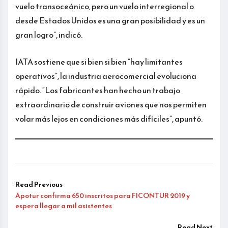
vuelo transoceánico, pero un vuelo interregional o
desde Estados Unidos es una gran posibilidad y es un
gran logro”, indicó.
IATA sostiene que si bien si bien “hay limitantes
operativos”, la industria aerocomercial evoluciona
rápido. “Los fabricantes han hecho un trabajo
extraordinario de construir aviones que nos permiten
volar más lejos en condiciones más difíciles”, apuntó.
Read Previous
Apotur confirma 650 inscritos para FICONTUR 2019 y
espera llegar a mil asistentes
Read Next