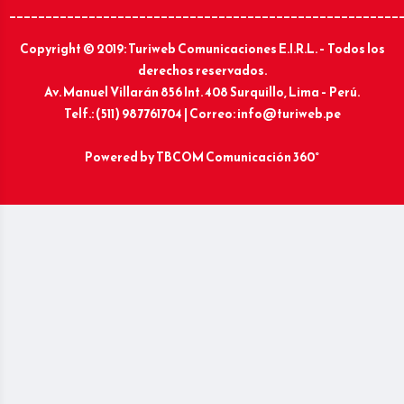
______________________________________________________
Copyright © 2019: Turiweb Comunicaciones E.I.R.L. – Todos los
derechos reservados.
Av. Manuel Villarán 856 Int. 408 Surquillo, Lima – Perú.
Telf.: (511) 987761704 | Correo: info@turiweb.pe
Powered by
TBCOM Comunicación 360°