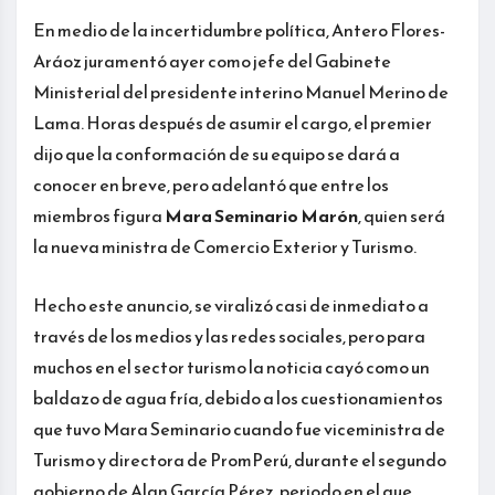
En medio de la incertidumbre política, Antero Flores-
Aráoz juramentó ayer como jefe del Gabinete
Ministerial del presidente interino Manuel Merino de
Lama. Horas después de asumir el cargo, el premier
dijo que la conformación de su equipo se dará a
conocer en breve, pero adelantó que entre los
miembros figura
Mara Seminario Marón
, quien será
la nueva ministra de Comercio Exterior y Turismo.
Hecho este anuncio, se viralizó casi de inmediato a
través de los medios y las redes sociales, pero para
muchos en el sector turismo la noticia cayó como un
baldazo de agua fría, debido a los cuestionamientos
que tuvo Mara Seminario cuando fue viceministra de
Turismo y directora de PromPerú, durante el segundo
gobierno de Alan García Pérez, periodo en el que