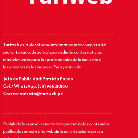
_____________________________________________
Turiweb
es la plataforma informativa más completa del
sector turismo, de actualización diaria con las noticias
más relevantes para los profesionales de la industria y
los amantes de los viajes en Perú y el mundo.
Jefa de Publicidad: Patricia Pando
Cel. / WhatsApp: (511) 986210180
Correo: patricia@turiweb.pe
____________________________________________
Prohibida la reproducción total o parcial de los contenidos
publicados en este sitio web sin la autorización expresa