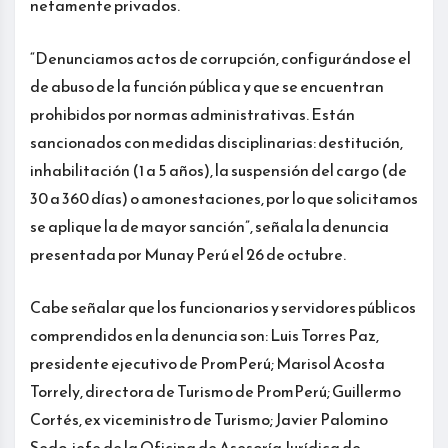
netamente privados.
“Denunciamos actos de corrupción, configurándose el
de abuso de la función pública y que se encuentran
prohibidos por normas administrativas. Están
sancionados con medidas disciplinarias: destitución,
inhabilitación (1 a 5 años), la suspensión del cargo (de
30 a 360 días) o amonestaciones, por lo que solicitamos
se aplique la de mayor sanción”, señala la denuncia
presentada por Munay Perú el 26 de octubre.
Cabe señalar que los funcionarios y servidores públicos
comprendidos en la denuncia son: Luis Torres Paz,
presidente ejecutivo de PromPerú; Marisol Acosta
Torrely, directora de Turismo de PromPerú; Guillermo
Cortés, ex viceministro de Turismo; Javier Palomino
Sedo, jefe de la Oficina de Asesoría Jurídica de