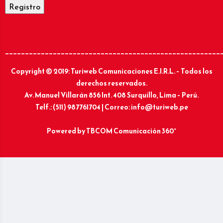
______________________________________________________
Copyright © 2019: Turiweb Comunicaciones E.I.R.L. – Todos los
derechos reservados.
Av. Manuel Villarán 856 Int. 408 Surquillo, Lima – Perú.
Telf.: (511) 987761704 | Correo: info@turiweb.pe
Powered by
TBCOM Comunicación 360°