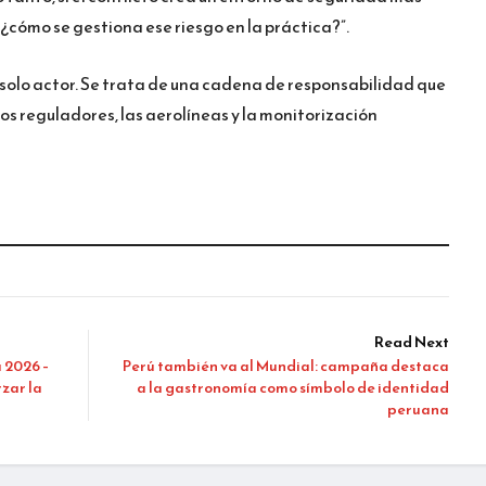
“¿cómo se gestiona ese riesgo en la práctica?”.
n solo actor. Se trata de una cadena de responsabilidad que
os reguladores, las aerolíneas y la monitorización
Read Next
 2026 –
Perú también va al Mundial: campaña destaca
zar la
a la gastronomía como símbolo de identidad
peruana