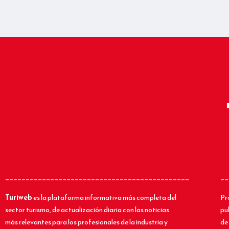
_____________________________________________
__
Turiweb
es la plataforma informativa más completa del
Pr
sector turismo, de actualización diaria con las noticias
pu
más relevantes para los profesionales de la industria y
de 