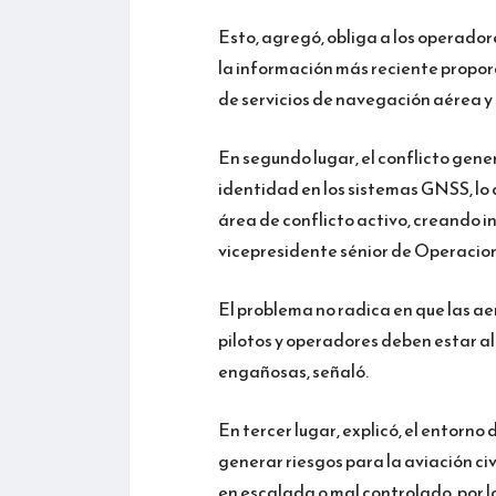
Esto, agregó, obliga a los operado
la información más reciente propor
de servicios de navegación aérea y 
En segundo lugar, el conflicto gene
identidad en los sistemas GNSS, lo
área de conflicto activo, creando i
vicepresidente sénior de Operacion
El problema no radica en que las ae
pilotos y operadores deben estar 
engañosas, señaló.
En tercer lugar, explicó, el entor
generar riesgos para la aviación civ
en escalada o mal controlado, por lo