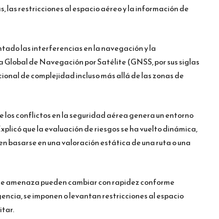
las restricciones al espacio aéreo y la información de
tado las interferencias en la navegación y la
a Global de Navegación por Satélite (GNSS, por sus siglas
icional de complejidad incluso más allá de las zonas de
e los conflictos en la seguridad aérea genera un entorno
plicó que la evaluación de riesgos se ha vuelto dinámica,
den basarse en una valoración estática de una ruta o una
 de amenaza pueden cambiar con rapidez conforme
gencia, se imponen o levantan restricciones al espacio
itar.