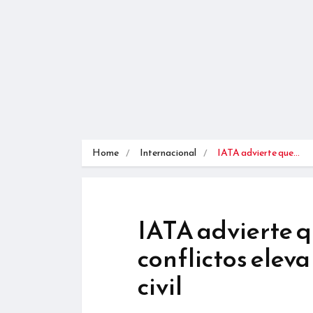
Home
Internacional
IATA advierte que…
IATA advierte q
conflictos eleva
civil