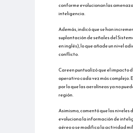
conforme evolucionan las amenazas, 
inteligencia.
Además, indicó que se han incremen
suplantación de señales del Sistem
en inglés), lo que añade un nivel ad
conflicto.
Careen puntualizó que el impacto d
operativo cada vez más complejo. Ex
por lo que las aerolíneas ya no pue
región.
Asimismo, comentó que los niveles
evoluciona la información de inteli
aéreo o se modifica la actividad mil