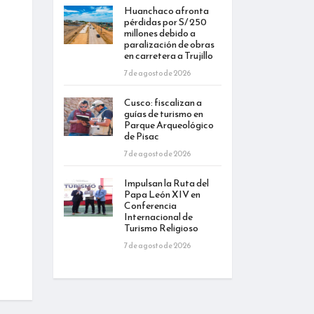
Huanchaco afronta
pérdidas por S/ 250
millones debido a
paralización de obras
en carretera a Trujillo
7 de agosto de 2026
Cusco: fiscalizan a
guías de turismo en
Parque Arqueológico
de Pisac
7 de agosto de 2026
Impulsan la Ruta del
Papa León XIV en
Conferencia
Internacional de
Turismo Religioso
7 de agosto de 2026