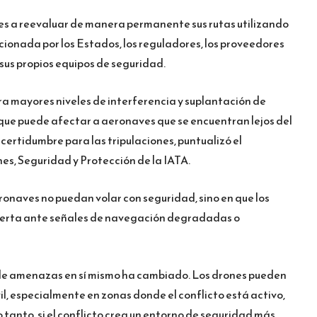
res a reevaluar de manera permanente sus rutas utilizando
cionada por los Estados, los reguladores, los proveedores
sus propios equipos de seguridad.
ra mayores niveles de interferencia y suplantación de
 que puede afectar a aeronaves que se encuentran lejos del
ncertidumbre para las tripulaciones, puntualizó el
es, Seguridad y Protección de la IATA.
ronaves no puedan volar con seguridad, sino en que los
alerta ante señales de navegación degradadas o
no de amenazas en sí mismo ha cambiado. Los drones pueden
il, especialmente en zonas donde el conflicto está activo,
 tanto, si el conflicto crea un entorno de seguridad más