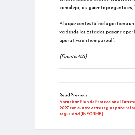
complejo, la siguiente pregunta es, 
A lo que contestó “no lo gestiona u
va desde los Estados, pasando por l
operativa en tiempo real”.
(Fuente: A21)
Read Previous
Aprueban Plan de Protección al Turista
2027 con cuatro estrategias para refor
seguridad [INFORME]