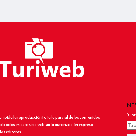
NE
__________________________________________
Susc
ohibida la reproducción total o parcial de los contenidos
blicados en este sitio web sin la autorización expresa
los editores.