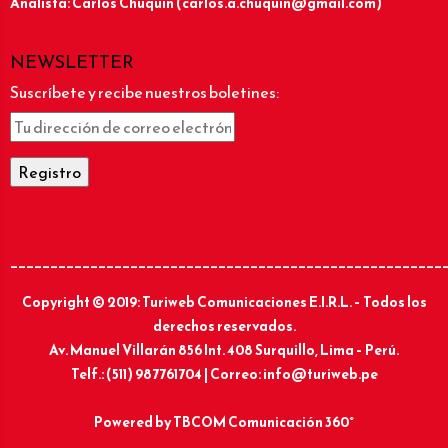
Analista: Carlos Chuquín (carlos.a.chuquin@gmail.com)
NEWSLETTER
Suscríbete y recibe nuestros boletines:
______________________________________________________
Copyright © 2019: Turiweb Comunicaciones E.I.R.L. – Todos los
derechos reservados.
Av. Manuel Villarán 856 Int. 408 Surquillo, Lima – Perú.
Telf.: (511) 987761704 | Correo: info@turiweb.pe
Powered by
TBCOM Comunicación 360°