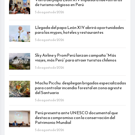
de turismo religioso en Perú
5 de agosto de 2026
Llegada del papa León XIV abrirá oportunidades
para las mypes, hoteles y restaurantes
5 de agosto de 2026
Sky Airline y PromPerú lanzan campaña “Más
viajes, más Perú” para atraer turistas chilenos
5 de agosto de 2026
Machu Picchu: despliegan brigadas especializadas
para controlar incendio forestal en zona agreste
del Santuario
5 de agosto de 2026
Perú presenta ante UNESCO documental que
destaca compromiso con la conservación del
Patrimonio Mundial
5 de agosto de 2026