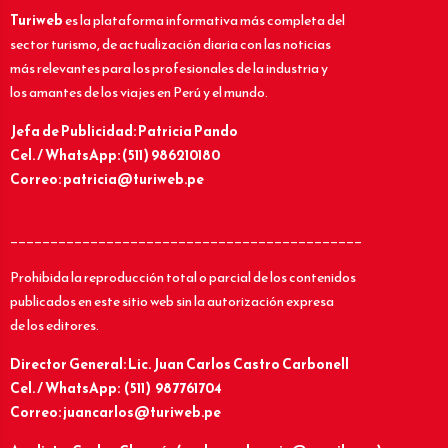
Turiweb
es la plataforma informativa más completa del
sector turismo, de actualización diaria con las noticias
más relevantes para los profesionales de la industria y
los amantes de los viajes en Perú y el mundo.
Jefa de Publicidad: Patricia Pando
Cel. / WhatsApp: (511) 986210180
Correo: patricia@turiweb.pe
____________________________________________
Prohibida la reproducción total o parcial de los contenidos
publicados en este sitio web sin la autorización expresa
de los editores.
Director General: Lic.
Juan Carlos Castro Carbonell
Cel. / WhatsApp: (511) 987761704
Correo: juancarlos@turiweb.pe