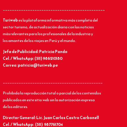
_____________________________________________
Turiweb
es la plataforma informativa más completa del
sector turismo, de actualización diaria con las noticias
más relevantes para los profesionales de la industria y
los amantes de los viajes en Perú y el mundo.
Jefa de Publicidad: Patricia Pando
Cel. / WhatsApp: (511) 986210180
Correo: patricia@turiweb.pe
____________________________________________
Prohibida la reproducción total o parcial de los contenidos
publicados en este sitio web sin la autorización expresa
de los editores.
Director General: Lic.
Juan Carlos Castro Carbonell
Cel. / WhatsApp: (511) 987761704