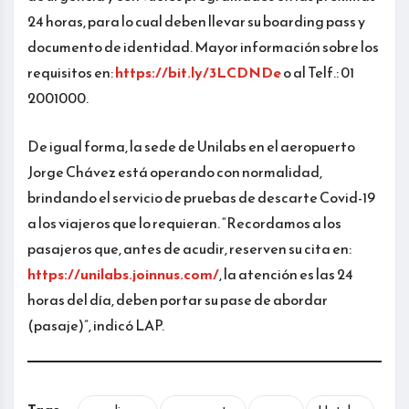
24 horas, para lo cual deben llevar su boarding pass y
documento de identidad. Mayor información sobre los
requisitos en:
https://bit.ly/3LCDNDe
o al Telf.: 01
2001000.
De igual forma, la sede de Unilabs en el aeropuerto
Jorge Chávez está operando con normalidad,
brindando el servicio de pruebas de descarte Covid-19
a los viajeros que lo requieran. “Recordamos a los
pasajeros que, antes de acudir, reserven su cita en:
https://unilabs.joinnus.com/
, la atención es las 24
horas del día, deben portar su pase de abordar
(pasaje)”, indicó LAP.
Tags
: