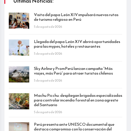
Últimas Noticias:
Visita del papa León XIV impulsará nuevas rutas
de turismo religioso en Perú
5 de agosto de 2026
Llegada del papa León XIV abrirá oportunidades
para las mypes, hoteles y restaurantes
5 de agosto de 2026
Sky Airline y PromPerú lanzan campaña “Más
viajes, más Perú” para atraer turistas chilenos
5 de agosto de 2026
Machu Picchu: despliegan brigadas especializadas
para controlar incendio forestal en zona agreste
del Santuario
5 de agosto de 2026
Perú presenta ante UNESCO documental que
destaca compromiso con la conservación del