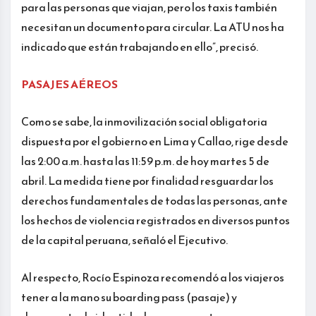
para las personas que viajan, pero los taxis también
necesitan un documento para circular. La ATU nos ha
indicado que están trabajando en ello”, precisó.
PASAJES AÉREOS
Como se sabe, la inmovilización social obligatoria
dispuesta por el gobierno en Lima y Callao, rige desde
las 2:00 a.m. hasta las 11:59 p.m. de hoy martes 5 de
abril. La medida tiene por finalidad resguardar los
derechos fundamentales de todas las personas, ante
los hechos de violencia registrados en diversos puntos
de la capital peruana, señaló el Ejecutivo.
Al respecto, Rocío Espinoza recomendó a los viajeros
tener a la mano su boarding pass (pasaje) y