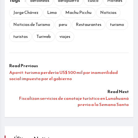
aerolineas
aeropuerto
cusco
Hoteles
Jorge Chávez
Lima
Machu Picchu
Noticias
Noticias de Turismo
peru
Restaurantes
turismo
turistas
Turiweb
viajes
Read Previous
Apavit: turismo perdería US$ 500 mil por inamovilidad
social impuesta por el gobierno
Read Next
Fiscalizan servicios de canotaje turístico en Lunahuaná
previo a la Semana Santa