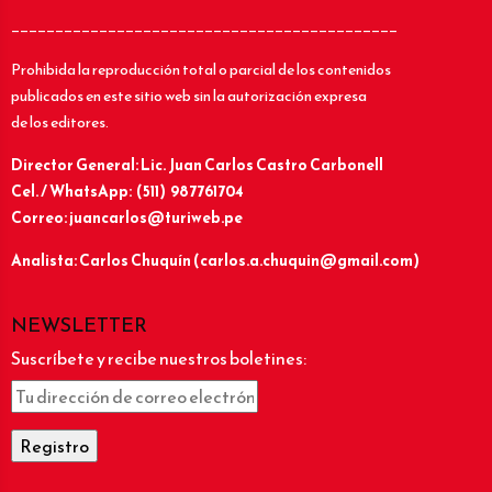
____________________________________________
Prohibida la reproducción total o parcial de los contenidos
publicados en este sitio web sin la autorización expresa
de los editores.
Director General: Lic.
Juan Carlos Castro Carbonell
Cel. / WhatsApp: (511) 987761704
Correo: juancarlos@turiweb.pe
Analista: Carlos Chuquín (carlos.a.chuquin@gmail.com)
NEWSLETTER
Suscríbete y recibe nuestros boletines: