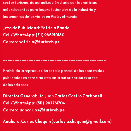
sector turismo, de actualización diaria con las noticias
más relevantes para los profesionales de la industria y
los amantes de los viajes en Perú y el mundo.
Jefa de Publicidad: Patricia Pando
Cel. / WhatsApp: (511) 986210180
Correo: patricia@turiweb.pe
____________________________________________
Prohibida la reproducción total o parcial de los contenidos
publicados en este sitio web sin la autorización expresa
de los editores.
Director General: Lic.
Juan Carlos Castro Carbonell
Cel. / WhatsApp: (511) 987761704
Correo: juancarlos@turiweb.pe
Analista: Carlos Chuquín (carlos.a.chuquin@gmail.com)