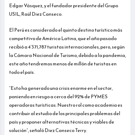
Edgar Vásquez, y el fundador presidente del Grupo
USIL, Raúl Diez Canseco.
El Perú es considerado el quinto destino turístico más
competitivo de América Latina, que el año pasado
recibió a 4’371,787 turistas internacionales, pero, según
la Cámara Nacional de Turismo, debido a la pandemia,
este año tendremos menos de millón de turistas en
todo el país.
“Esto ha generado una crisis enorme en el sector,
poniendo en riesgo a cerca del 92% de PYMES
operadoras turísticas. Nuestro rol como academia es
contribuir al estudio de los principales problemas del
país y proponer alternativas técnicas y viables de
solución”, señaló Diez Canseco Terry.