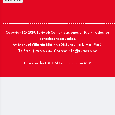
______________________________________________________
Copyright © 2019: Turiweb Comunicaciones E.I.R.L. – Todos los
derechos reservados.
Av. Manuel Villarán 856 Int. 408 Surquillo, Lima – Perú.
Telf.: (511) 987761704 | Correo: info@turiweb.pe
Powered by
TBCOM Comunicación 360°