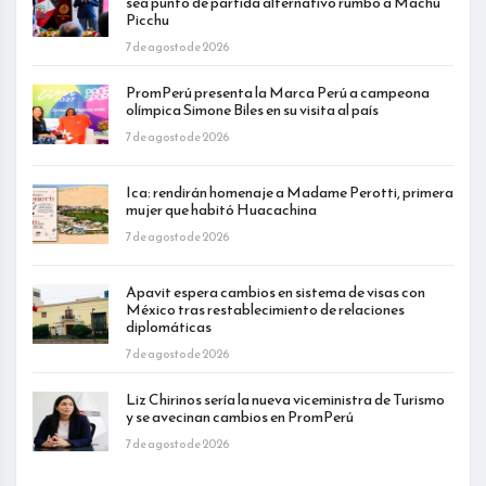
sea punto de partida alternativo rumbo a Machu
Picchu
7 de agosto de 2026
PromPerú presenta la Marca Perú a campeona
olímpica Simone Biles en su visita al país
7 de agosto de 2026
Ica: rendirán homenaje a Madame Perotti, primera
mujer que habitó Huacachina
7 de agosto de 2026
Apavit espera cambios en sistema de visas con
México tras restablecimiento de relaciones
diplomáticas
7 de agosto de 2026
Liz Chirinos sería la nueva viceministra de Turismo
y se avecinan cambios en PromPerú
7 de agosto de 2026