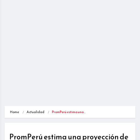
Home
Actualidad
PromPerú estima una…
PromPerú estima una proyección de