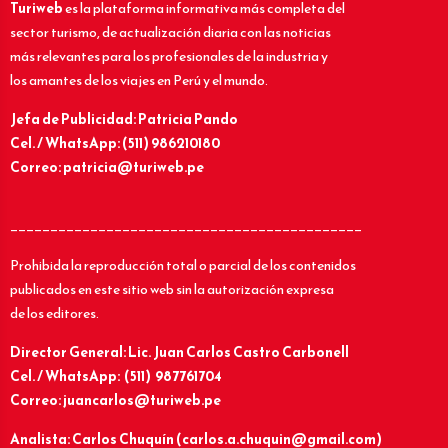
Turiweb
es la plataforma informativa más completa del
sector turismo, de actualización diaria con las noticias
más relevantes para los profesionales de la industria y
los amantes de los viajes en Perú y el mundo.
Jefa de Publicidad: Patricia Pando
Cel. / WhatsApp: (511) 986210180
Correo: patricia@turiweb.pe
____________________________________________
Prohibida la reproducción total o parcial de los contenidos
publicados en este sitio web sin la autorización expresa
de los editores.
Director General: Lic.
Juan Carlos Castro Carbonell
Cel. / WhatsApp: (511) 987761704
Correo: juancarlos@turiweb.pe
Analista: Carlos Chuquín (carlos.a.chuquin@gmail.com)