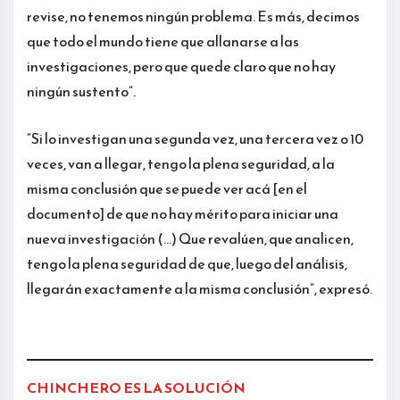
revise, no tenemos ningún problema. Es más, decimos
que todo el mundo tiene que allanarse a las
investigaciones, pero que quede claro que no hay
ningún sustento”.
“Si lo investigan una segunda vez, una tercera vez o 10
veces, van a llegar, tengo la plena seguridad, a la
misma conclusión que se puede ver acá [en el
documento] de que no hay mérito para iniciar una
nueva investigación (…) Que revalúen, que analicen,
tengo la plena seguridad de que, luego del análisis,
llegarán exactamente a la misma conclusión”, expresó.
CHINCHERO ES LA SOLUCIÓN