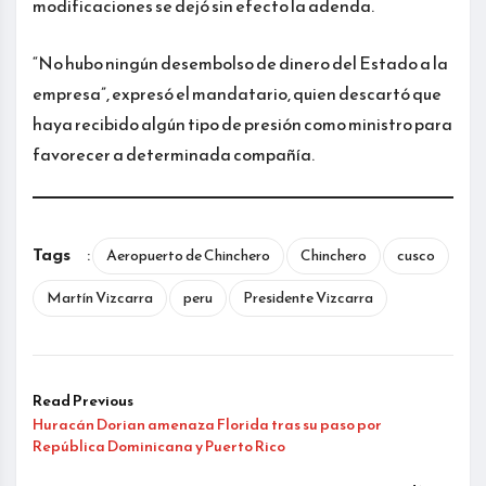
modificaciones se dejó sin efecto la adenda.
“No hubo ningún desembolso de dinero del Estado a la
empresa”, expresó el mandatario, quien descartó que
haya recibido algún tipo de presión como ministro para
favorecer a determinada compañía.
Tags
:
Aeropuerto de Chinchero
Chinchero
cusco
Martín Vizcarra
peru
Presidente Vizcarra
Read Previous
Huracán Dorian amenaza Florida tras su paso por
República Dominicana y Puerto Rico