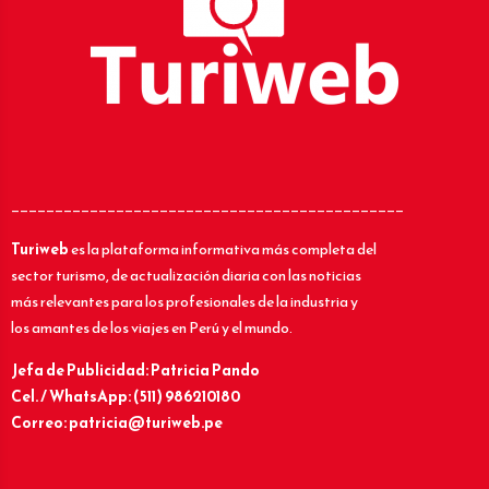
_____________________________________________
Turiweb
es la plataforma informativa más completa del
sector turismo, de actualización diaria con las noticias
más relevantes para los profesionales de la industria y
los amantes de los viajes en Perú y el mundo.
Jefa de Publicidad: Patricia Pando
Cel. / WhatsApp: (511) 986210180
Correo: patricia@turiweb.pe
____________________________________________