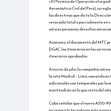
«El Permiso de Operación otorgado 
Aeronáutica Civil del Perú), su reg
las directivas que dicte la Direcci
revocado total o parcialmente en c
aéreas peruanas derechos aerocome
Asimismo, el documento del MTC pre
DGAC, los itinerarios en los servici
itinerarios aprobados.
A inicios de julio, la compañía aére
la ruta Madrid – Lima, sumando en t
adicionales son temporales por la 
mantendrán en lo que resta del año
Cabe señalar que el nuevo A350-900
incorpora la tecnología más avanza