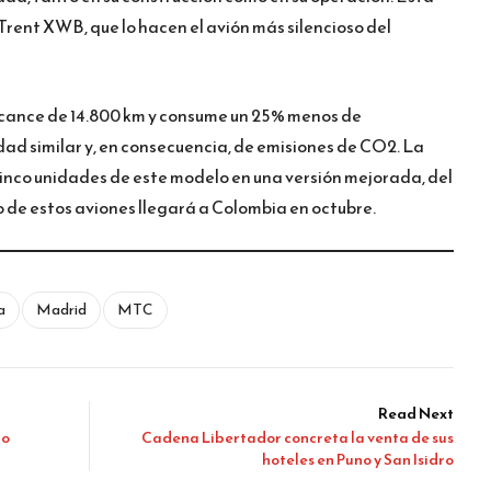
rent XWB, que lo hacen el avión más silencioso del
lcance de 14.800 km y consume un 25% menos de
ad similar y, en consecuencia, de emisiones de CO2. La
inco unidades de este modelo en una versión mejorada, del
 de estos aviones llegará a Colombia en octubre.
a
Madrid
MTC
Read Next
bo
Cadena Libertador concreta la venta de sus
hoteles en Puno y San Isidro