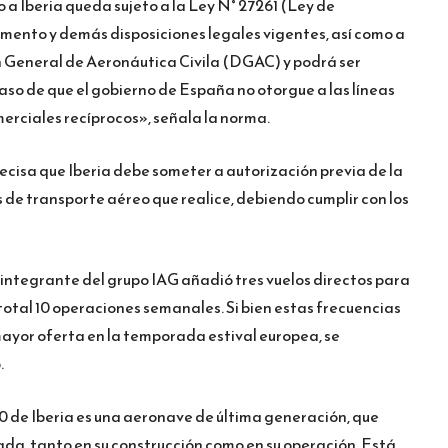
a Iberia queda sujeto a la Ley N° 27261 (Ley de
lamento y demás disposiciones legales vigentes, así como a
ón General de Aeronáutica Civila (DGAC) y podrá ser
aso de que el gobierno de España no otorgue a las líneas
rciales recíprocos», señala la norma.
cisa que Iberia debe someter a autorización previa de la
os de transporte aéreo que realice, debiendo cumplir con los
a integrante del grupo IAG añadió tres vuelos directos para
otal 10 operaciones semanales. Si bien estas frecuencias
mayor oferta en la temporada estival europea, se
.
 de Iberia es una aeronave de última generación, que
da, tanto en su construcción como en su operación. Está