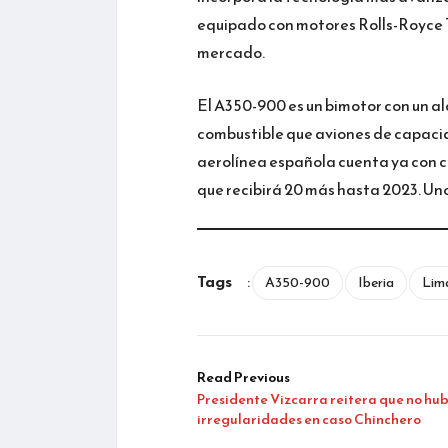
equipado con motores Rolls-Royce T
mercado.
El A350-900 es un bimotor con un a
combustible que aviones de capacid
aerolínea española cuenta ya con c
que recibirá 20 más hasta 2023. Uno
Tags
:
A350-900
Iberia
Lim
Read Previous
Presidente Vizcarra reitera que no hu
irregularidades en caso Chinchero