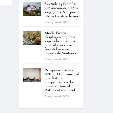
Sky Airline y PromPerú
lanzan campaña “Más
viajes, más Perú” para
atraer turistas chilenos
5 de agosto de 2026
Machu Picchu:
despliegan brigadas
especializadas para
controlar incendio
forestal en zona
agreste del Santuario
5 de agosto de 2026
Perú presenta ante
UNESCO documental
que destaca
compromiso con la
conservación del
Patrimonio Mundial
5 de agosto de 2026