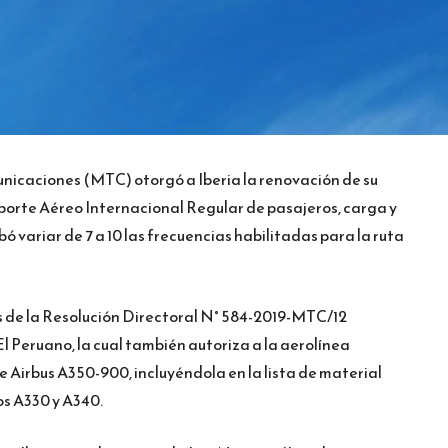
unicaciones (MTC) otorgó a Iberia la renovación de su
porte Aéreo Internacional Regular de pasajeros, carga y
bó variar de 7 a 10 las frecuencias habilitadas para la ruta
s de la Resolución Directoral N° 584-2019-MTC/12
El Peruano, la cual también autoriza a la aerolínea
 Airbus A350-900, incluyéndola en la lista de material
os A330 y A340.