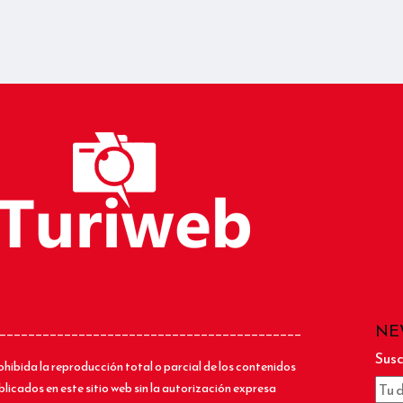
NE
__________________________________________
Susc
ohibida la reproducción total o parcial de los contenidos
blicados en este sitio web sin la autorización expresa