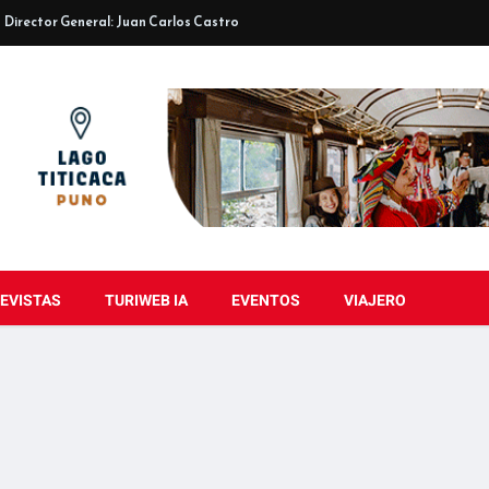
Director General: Juan Carlos Castro
EVISTAS
TURIWEB IA
EVENTOS
VIAJERO