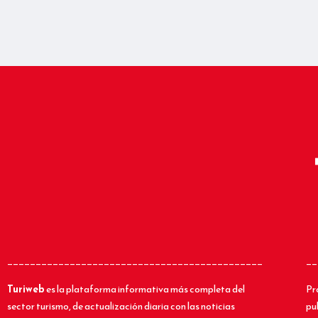
_____________________________________________
__
Turiweb
es la plataforma informativa más completa del
Pr
sector turismo, de actualización diaria con las noticias
pu