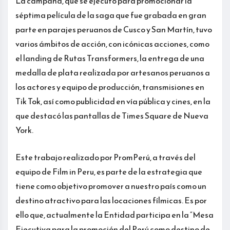
La campaña, que se ejecutó para promocionar la
séptima película de la saga que fue grabada en gran
parte en parajes peruanos de Cusco y San Martín, tuvo
varios ámbitos de acción, con icónicas acciones, como
el landing de Rutas Transformers, la entrega de una
medalla de plata realizada por artesanos peruanos a
los actores y equipo de producción, transmisiones en
Tik Tok, así como publicidad en vía pública y cines, en la
que destacó las pantallas de Times Square de Nueva
York.
Este trabajo realizado por PromPerú, a través del
equipo de Film in Peru, es parte de la estrategia que
tiene como objetivo promover a nuestro país como un
destino atractivo para las locaciones fílmicas. Es por
ello que, actualmente la Entidad participa en la “Mesa
Ejecutiva para la promoción del Perú como destino de