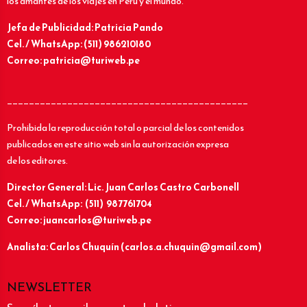
los amantes de los viajes en Perú y el mundo.
Jefa de Publicidad: Patricia Pando
Cel. / WhatsApp: (511) 986210180
Correo: patricia@turiweb.pe
____________________________________________
Prohibida la reproducción total o parcial de los contenidos
publicados en este sitio web sin la autorización expresa
de los editores.
Director General: Lic.
Juan Carlos Castro Carbonell
Cel. / WhatsApp: (511) 987761704
Correo: juancarlos@turiweb.pe
Analista: Carlos Chuquín (carlos.a.chuquin@gmail.com)
NEWSLETTER