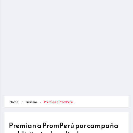
Home
Turismo
Premian a PromPerú…
Premian a PromPerú por campaña