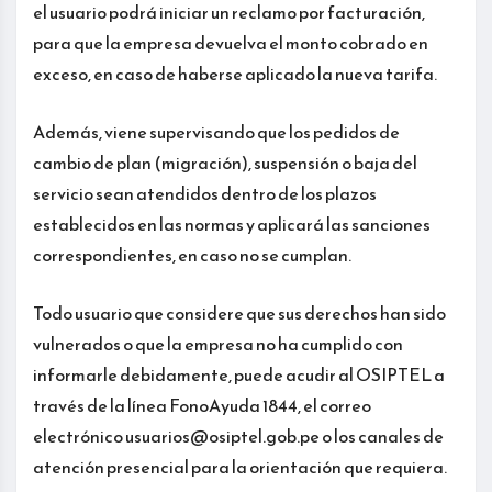
el usuario podrá iniciar un reclamo por facturación,
para que la empresa devuelva el monto cobrado en
exceso, en caso de haberse aplicado la nueva tarifa.
Además, viene supervisando que los pedidos de
cambio de plan (migración), suspensión o baja del
servicio sean atendidos dentro de los plazos
establecidos en las normas y aplicará las sanciones
correspondientes, en caso no se cumplan.
Todo usuario que considere que sus derechos han sido
vulnerados o que la empresa no ha cumplido con
informarle debidamente, puede acudir al OSIPTEL a
través de la línea FonoAyuda 1844, el correo
electrónico usuarios@osiptel.gob.pe o los canales de
atención presencial para la orientación que requiera.