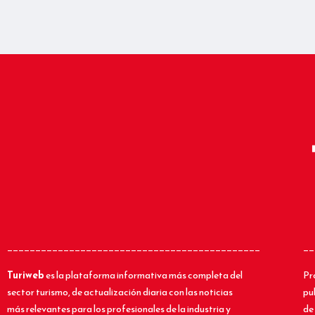
_____________________________________________
__
Turiweb
es la plataforma informativa más completa del
Pr
sector turismo, de actualización diaria con las noticias
pu
más relevantes para los profesionales de la industria y
de 