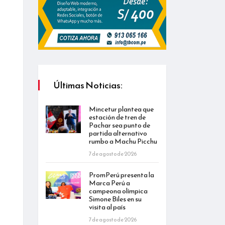
Últimas Noticias:
Mincetur plantea que
estación de tren de
Pachar sea punto de
partida alternativo
rumbo a Machu Picchu
7 de agosto de 2026
PromPerú presenta la
Marca Perú a
campeona olímpica
Simone Biles en su
visita al país
7 de agosto de 2026