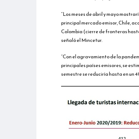
“Los meses de abril y mayo mostrar
principal mercado emisor, Chile, aca
Colombia (cierre de fronteras hasta 
señaló el Mincetur.
“Con el agravamiento de la pandemi
principales países emisores, se esti
semestre se reduciría hasta en un 40