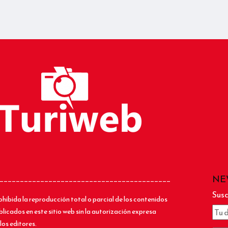
NE
__________________________________________
Susc
ohibida la reproducción total o parcial de los contenidos
blicados en este sitio web sin la autorización expresa
los editores.