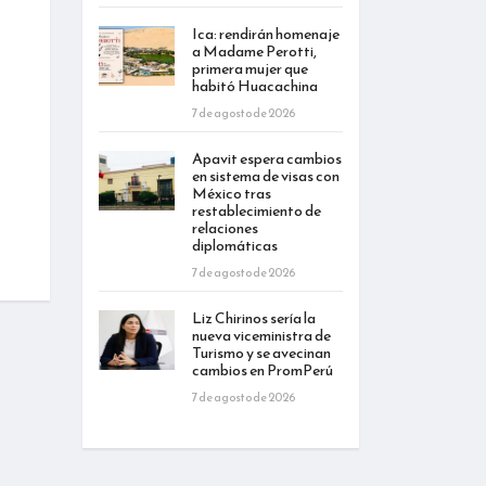
Ica: rendirán homenaje
a Madame Perotti,
primera mujer que
habitó Huacachina
7 de agosto de 2026
Apavit espera cambios
en sistema de visas con
México tras
restablecimiento de
relaciones
diplomáticas
7 de agosto de 2026
Liz Chirinos sería la
nueva viceministra de
Turismo y se avecinan
cambios en PromPerú
7 de agosto de 2026