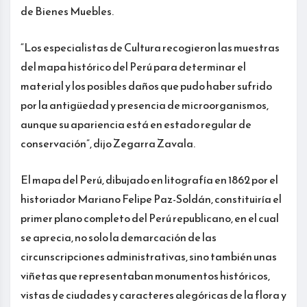
de Bienes Muebles.
“Los especialistas de Cultura recogieron las muestras
del mapa histórico del Perú para determinar el
material y los posibles daños que pudo haber sufrido
por la antigüedad y presencia de microorganismos,
aunque su apariencia está en estado regular de
conservación”, dijo Zegarra Zavala.
El mapa del Perú, dibujado en litografía en 1862 por el
historiador Mariano Felipe Paz-Soldán, constituiría el
primer plano completo del Perú republicano, en el cual
se aprecia, no solo la demarcación de las
circunscripciones administrativas, sino también unas
viñetas que representaban monumentos históricos,
vistas de ciudades y caracteres alegóricas de la flora y