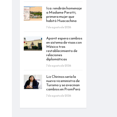
Ica: rendirán homenaje
a Madame Perotti,
primera mujer que
habitó Huacachina
7 de agosto de 2026
Apavit espera cambios
en sistema de visas con
México tras
restablecimiento de
relaciones
diplomáticas
7 de agosto de 2026
Liz Chirinos sería la
nueva viceministra de
Turismo y se avecinan
cambios en PromPerú
7 de agosto de 2026