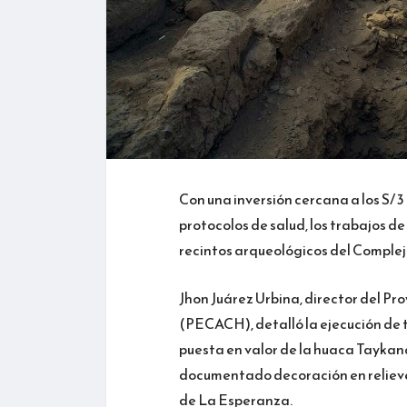
Con una inversión cercana a los S/ 3 
protocolos de salud, los trabajos de
recintos arqueológicos del Comple
Jhon Juárez Urbina, director del P
(PECACH), detalló la ejecución de tr
puesta en valor de la huaca Tayka
documentado decoración en relieve p
de La Esperanza.