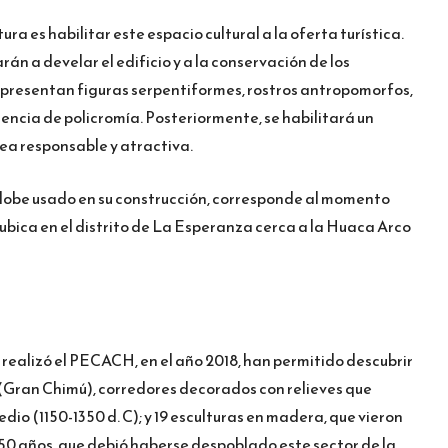
ra es habilitar este espacio cultural a la oferta turística.
arán a develar el edificio y a la conservación de los
epresentan figuras serpentiformes, rostros antropomorfos,
encia de policromía. Posteriormente, se habilitará un
 sea responsable y atractiva.
dobe usado en su construcción, corresponde al momento
ubica en el distrito de La Esperanza cerca a la Huaca Arco
 realizó el PECACH, en el año 2018, han permitido descubrir
(Gran Chimú), corredores decorados con relieves que
o (1150-1350 d. C); y 19 esculturas en madera, que vieron
0 años, que debió haberse despoblado este sector de la