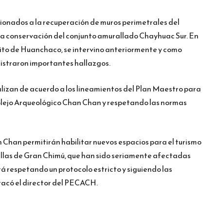
cionados a la recuperación de muros perimetrales del
la conservación del conjunto amurallado Chayhuac Sur. En
trito de Huanchaco, se intervino anteriormente y como
gistraron importantes hallazgos.
alizan de acuerdo a los lineamientos del Plan Maestro para
lejo Arqueológico Chan Chan y respetando las normas
 Chan permitirán habilitar nuevos espacios para el turismo
llas de Gran Chimú, que han sido seriamente afectadas
rá respetando un protocolo estricto y siguiendo las
acó el director del PECACH.