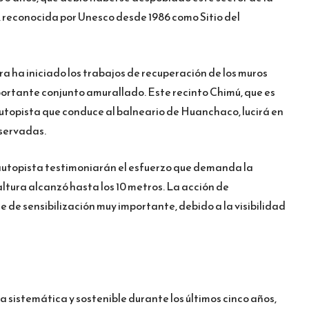
 reconocida por Unesco desde 1986 como Sitio del
ra ha iniciado los trabajos de recuperación de los muros
portante conjunto amurallado. Este recinto Chimú, que es
autopista que conduce al balneario de Huanchaco, lucirá en
eservadas.
 autopista testimoniarán el esfuerzo que demanda la
altura alcanzó hasta los 10 metros. La acción de
de sensibilización muy importante, debido a la visibilidad
istemática y sostenible durante los últimos cinco años,