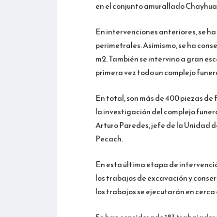
en el conjunto amurallado Chayhua
En intervenciones anteriores, se h
perimetrales. Asimismo, se ha conse
m2. También se intervino a gran es
primera vez todo un complejo funer
En total, son más de 400 piezas de
la investigación del complejo fune
Arturo Paredes, jefe de la Unidad d
Pecach.
En esta última etapa de intervenci
los trabajos de excavación y conser
los trabajos se ejecutarán en cerca 
Se han considerado 183 trabajadore