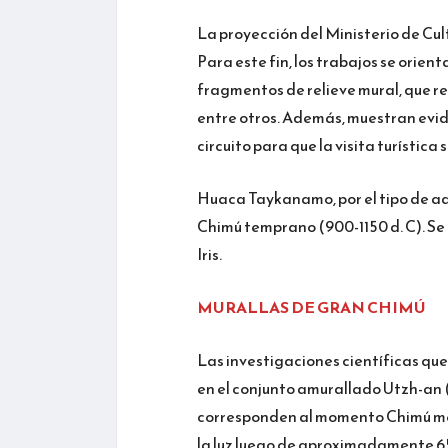
La proyección del Ministerio de Cultu
Para este fin, los trabajos se orient
fragmentos de relieve mural, que r
entre otros. Además, muestran evid
circuito para que la visita turística
Huaca Taykanamo, por el tipo de a
Chimú temprano (900-1150 d. C). Se 
Iris.
MURALLAS DE GRAN CHIMÚ
Las investigaciones científicas que
en el conjunto amurallado Utzh-an 
corresponden al momento Chimú medi
la luz luego de aproximadamente 65