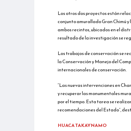
Los otros dos proyectos están rela
conjunto amurallado Gran Chimú y 
ambos recintos, ubicados en el dis
resultado de la investigación se re
Los trabajos de conservación se re
la Conservación y Manejo del Comp
internacionales de conservación.
“Las nuevas intervenciones en Chan
y recuperar las monumentales mura
por el tiempo. Esta tarea se realiza
recomendaciones del Estado”, dest
HUACA TAKAYNAMO