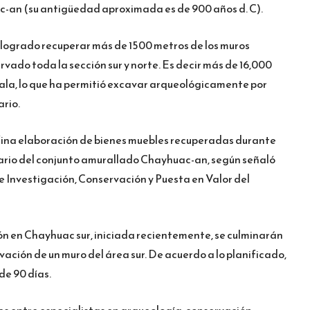
c-an (su antigüedad aproximada es de 900 años d. C).
a logrado recuperar más de 1500 metros de los muros
rvado toda la sección sur y norte. Es decir más de 16,000
cala, lo que ha permitió excavar arqueológicamente por
ario.
 fina elaboración de bienes muebles recuperadas durante
rario del conjunto amurallado Chayhuac-an, según señaló
e Investigación, Conservación y Puesta en Valor del
ón en Chayhuac sur, iniciada recientemente, se culminarán
vación de un muro del área sur. De acuerdo a lo planificado,
de 90 días.
s entre especialistas en arqueología, conservación,