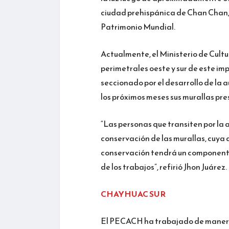
ciudad prehispánica de Chan Chan,
Patrimonio Mundial.
Actualmente, el Ministerio de Cultu
perimetrales oeste y sur de este im
seccionado por el desarrollo de la 
los próximos meses sus murallas pr
“Las personas que transiten por la
conservación de las murallas, cuya 
conservación tendrá un componente 
de los trabajos”, refirió Jhon Juárez.
CHAYHUAC SUR
El PECACH ha trabajado de manera s