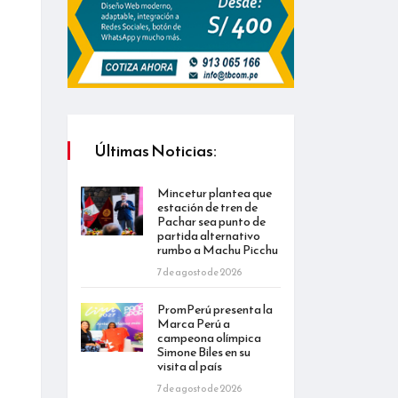
Últimas Noticias:
Mincetur plantea que
estación de tren de
Pachar sea punto de
partida alternativo
rumbo a Machu Picchu
7 de agosto de 2026
PromPerú presenta la
Marca Perú a
campeona olímpica
Simone Biles en su
visita al país
7 de agosto de 2026