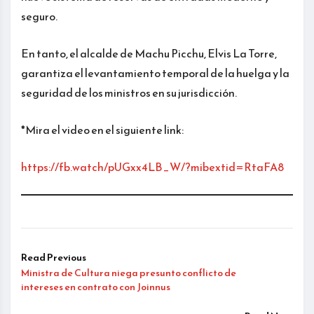
seguro.
En tanto, el alcalde de Machu Picchu, Elvis La Torre,
garantiza el levantamiento temporal de la huelga y la
seguridad de los ministros en su jurisdicción.
*Mira el video en el siguiente link:
https://fb.watch/pUGxx4LB_W/?mibextid=RtaFA8
Read Previous
Ministra de Cultura niega presunto conflicto de
intereses en contrato con Joinnus