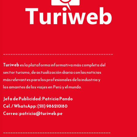
_____________________________________________
Turiweb
es la plataforma informativa más completa del
sector turismo, de actualización diaria con las noticias
más relevantes para los profesionales de la industria y
los amantes de los viajes en Perú y el mundo.
Jefa de Publicidad: Patricia Pando
Cel. / WhatsApp: (511) 986210180
Correo: patricia@turiweb.pe
____________________________________________