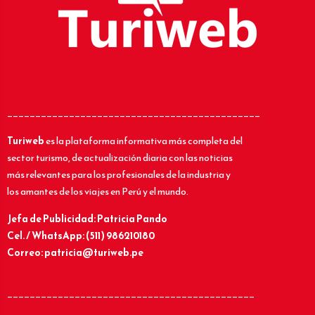
_____________________________________________
Turiweb
es la plataforma informativa más completa del
sector turismo, de actualización diaria con las noticias
más relevantes para los profesionales de la industria y
los amantes de los viajes en Perú y el mundo.
Jefa de Publicidad: Patricia Pando
Cel. / WhatsApp: (511) 986210180
Correo: patricia@turiweb.pe
____________________________________________