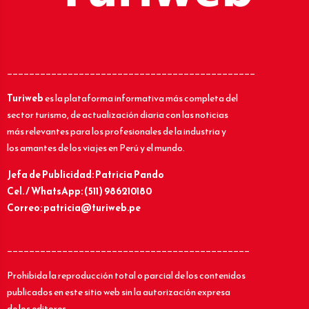
_____________________________________________
Turiweb
es la plataforma informativa más completa del
sector turismo, de actualización diaria con las noticias
más relevantes para los profesionales de la industria y
los amantes de los viajes en Perú y el mundo.
Jefa de Publicidad: Patricia Pando
Cel. / WhatsApp: (511) 986210180
Correo: patricia@turiweb.pe
____________________________________________
Prohibida la reproducción total o parcial de los contenidos
publicados en este sitio web sin la autorización expresa
de los editores.