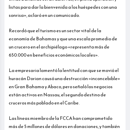
listas para dar la bienvenida a los huéspedes con una
sonrisa», aclaró en un comunicado.
Recordó que el turismo es un sector vital de la
economía de Bahamas y que una escala promedio de
un crucero en el archipiélago «representa más de
650.000 en beneficios económicos locales».
La empresaria lamentó la lentitud con que se movió el
huracán Dorian causó una destrucción «inconcebible»
en Gran Bahama y Abaco, pero señaló los negocios
están activos en Nassau, el segundo destino de
cruceros más poblado en el Caribe.
Las líneas miembro de la FCCA han comprometido
más de 5 millones de dólares en donaciones, y también