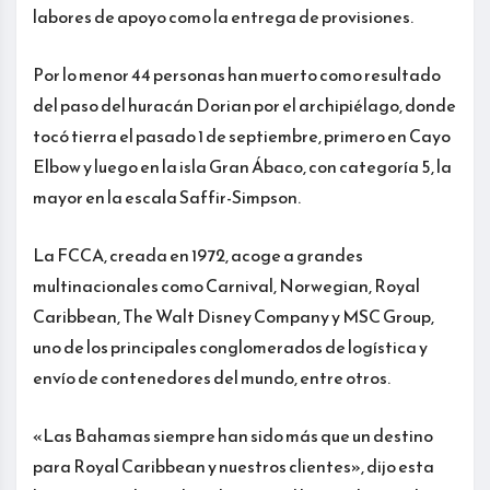
labores de apoyo como la entrega de provisiones.
Por lo menor 44 personas han muerto como resultado
del paso del huracán Dorian por el archipiélago, donde
tocó tierra el pasado 1 de septiembre, primero en Cayo
Elbow y luego en la isla Gran Ábaco, con categoría 5, la
mayor en la escala Saffir-Simpson.
La FCCA, creada en 1972, acoge a grandes
multinacionales como Carnival, Norwegian, Royal
Caribbean, The Walt Disney Company y MSC Group,
uno de los principales conglomerados de logística y
envío de contenedores del mundo, entre otros.
«Las Bahamas siempre han sido más que un destino
para Royal Caribbean y nuestros clientes», dijo esta