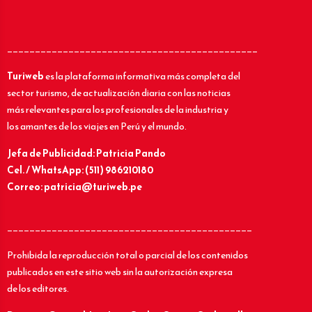
_____________________________________________
Turiweb
es la plataforma informativa más completa del
sector turismo, de actualización diaria con las noticias
más relevantes para los profesionales de la industria y
los amantes de los viajes en Perú y el mundo.
Jefa de Publicidad: Patricia Pando
Cel. / WhatsApp: (511) 986210180
Correo: patricia@turiweb.pe
____________________________________________
Prohibida la reproducción total o parcial de los contenidos
publicados en este sitio web sin la autorización expresa
de los editores.