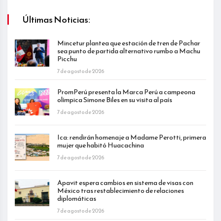
Últimas Noticias:
Mincetur plantea que estación de tren de Pachar
sea punto de partida alternativo rumbo a Machu
Picchu
7 de agosto de 2026
PromPerú presenta la Marca Perú a campeona
olímpica Simone Biles en su visita al país
7 de agosto de 2026
Ica: rendirán homenaje a Madame Perotti, primera
mujer que habitó Huacachina
7 de agosto de 2026
Apavit espera cambios en sistema de visas con
México tras restablecimiento de relaciones
diplomáticas
7 de agosto de 2026