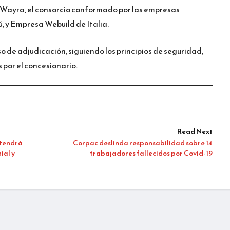
l Wayra, el consorcio conformado por las empresas
 y Empresa Webuild de Italia.
 de adjudicación, siguiendo los principios de seguridad,
s por el concesionario.
Read Next
 tendrá
Corpac deslinda responsabilidad sobre 14
ial y
trabajadores fallecidos por Covid-19