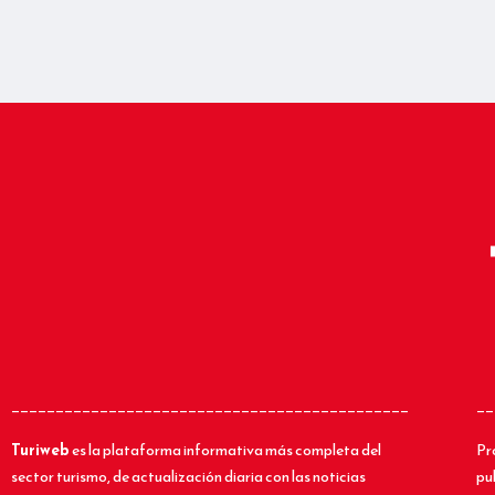
_____________________________________________
__
Turiweb
es la plataforma informativa más completa del
Pr
sector turismo, de actualización diaria con las noticias
pu