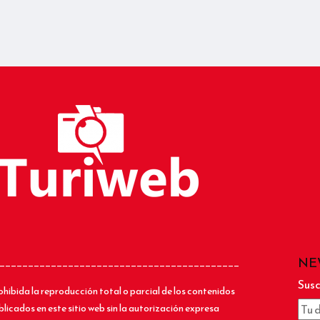
NE
__________________________________________
Susc
ohibida la reproducción total o parcial de los contenidos
blicados en este sitio web sin la autorización expresa