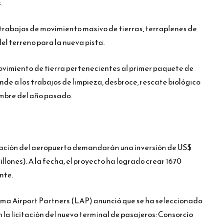
.
s trabajos de movimiento masivo de tierras, terraplenes de
el terreno para la nueva pista.
movimiento de tierra pertenecientes al primer paquete de
nde a los trabajos de limpieza, desbroce, rescate biológico
embre del año pasado.
liación del aeropuerto demandarán una inversión de US$
illones). A la fecha, el proyecto ha logrado crear 1670
nte.
Lima Airport Partners (LAP) anunció que se ha seleccionado
la licitación del nuevo terminal de pasajeros: Consorcio