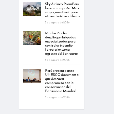
Sky Airline y PromPerú
lanzan campaña “Más
viajes, más Perú” para
atraer turistas chilenos
5 de agosto de 2026
Machu Picchu:
despliegan brigadas
especializadas para
controlar incendio
forestal en zona
agreste del Santuario
5 de agosto de 2026
Perú presenta ante
UNESCO documental
que destaca
compromiso con la
conservación del
Patrimonio Mundial
5 de agosto de 2026