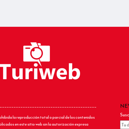
NE
__________________________________________
Susc
ohibida la reproducción total o parcial de los contenidos
blicados en este sitio web sin la autorización expresa