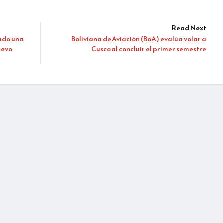
Read Next
cado una
Boliviana de Aviación (BoA) evalúa volar a
uevo
Cusco al concluir el primer semestre