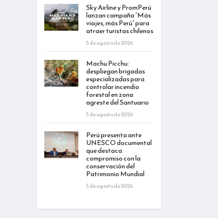
Sky Airline y PromPerú
lanzan campaña “Más
viajes, más Perú” para
atraer turistas chilenos
5 de agosto de 2026
Machu Picchu:
despliegan brigadas
especializadas para
controlar incendio
forestal en zona
agreste del Santuario
5 de agosto de 2026
Perú presenta ante
UNESCO documental
que destaca
compromiso con la
conservación del
Patrimonio Mundial
5 de agosto de 2026