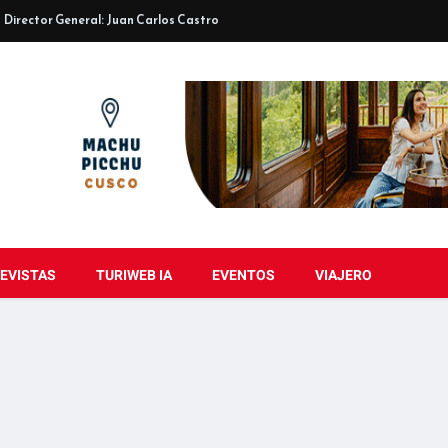
Director General: Juan Carlos Castro
EVISTAS
TURIWEB IA
EVENTOS
VIAJERO