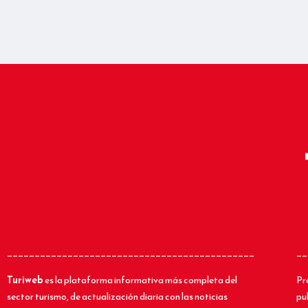
_____________________________________________
__
Turiweb
es la plataforma informativa más completa del
Pr
sector turismo, de actualización diaria con las noticias
pu