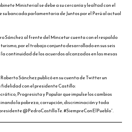
inete Ministerial se debe a su cercanía y lealtad con el
e su bancada parlamentaria de Juntos por el Perú al actual
tro Sánchez al frente del Mincetur cuenta con el respaldo
turismo, por el trabajo conjunto desarrollado en sus seis
 la continuidad de los acuerdos alcanzados en las mesas
Roberto Sánchez publicó en su cuenta de Twitter un
fidelidad con el presidente Castillo:
ico, Progresista y Popular que impulse los cambios
iminando la pobreza, corrupción, discriminación y toda
el presidente @PedroCastilloTe. #SiempreConElPueblo”.