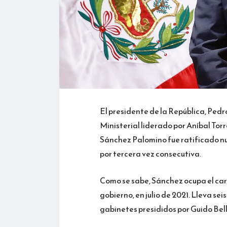
El presidente de la República, Ped
Ministerial liderado por Aníbal Tor
Sánchez Palomino fue ratificado n
por tercera vez consecutiva.
Como se sabe, Sánchez ocupa el carg
gobierno, en julio de 2021. Lleva sei
gabinetes presididos por Guido Bel