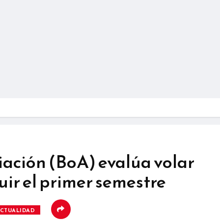
iación (BoA) evalúa volar
uir el primer semestre
CTUALIDAD