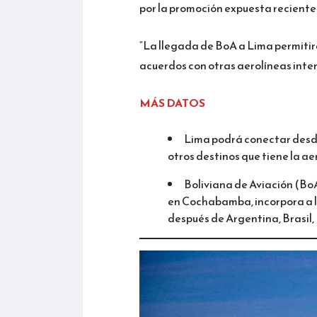
por la promoción expuesta recient
“La llegada de BoA a Lima permitir
acuerdos con otras aerolíneas inter
MÁS DATOS
Lima podrá conectar desde
otros destinos que tiene la a
Boliviana de Aviación (BoA
en Cochabamba, incorpora a l
después de Argentina, Brasil