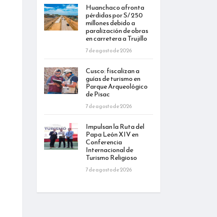
Huanchaco afronta
pérdidas por S/ 250
millones debido a
paralización de obras
en carretera a Trujillo
7 de agosto de 2026
Cusco: fiscalizan a
guías de turismo en
Parque Arqueológico
de Pisac
7 de agosto de 2026
Impulsan la Ruta del
Papa León XIV en
Conferencia
Internacional de
Turismo Religioso
7 de agosto de 2026