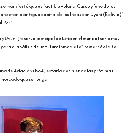
sso manifestó que es factible volar al Cusco y “uno de los
onectar la antigua capital de los Incas con Uyuni (Bolivia)”
l Perú.
y Uyuni (reserva principal de Litio en el mundo) sería muy
para el análisis de un futuro inmediato”, remarcó el alto
viana de Aviación (BoA) estaría definiendo las próximas
l mercado que se tenga.