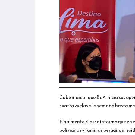
Cabe indicar que BoA inicia sus op
cuatro vuelos a la semana hasta may
Finalmente, Casso informo que en e
bolivianos y familias peruanas resid