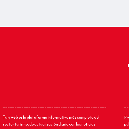
_____________________________________________
__
Turiweb
es la plataforma informativa más completa del
Pr
sector turismo, de actualización diaria con las noticias
pu