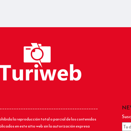
NE
__________________________________________
Susc
ohibida la reproducción total o parcial de los contenidos
blicados en este sitio web sin la autorización expresa