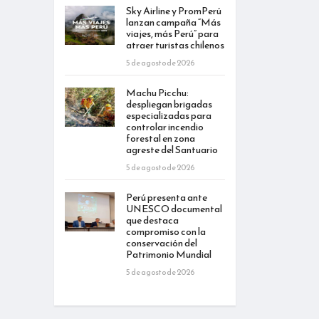
Sky Airline y PromPerú
lanzan campaña “Más
viajes, más Perú” para
atraer turistas chilenos
5 de agosto de 2026
Machu Picchu:
despliegan brigadas
especializadas para
controlar incendio
forestal en zona
agreste del Santuario
5 de agosto de 2026
Perú presenta ante
UNESCO documental
que destaca
compromiso con la
conservación del
Patrimonio Mundial
5 de agosto de 2026