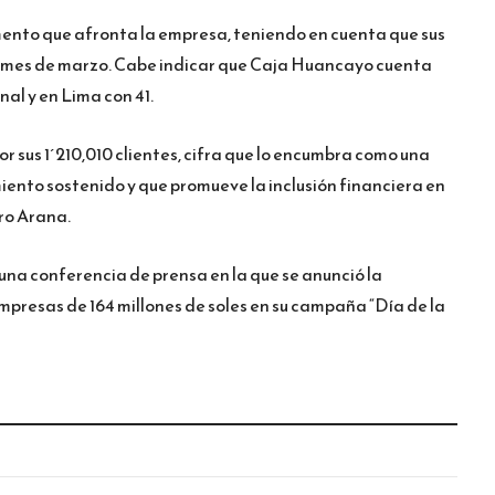
ento que afronta la empresa, teniendo en cuenta que sus
l mes de marzo. Cabe indicar que Caja Huancayo cuenta
al y en Lima con 41.
 sus 1´210,010 clientes, cifra que lo encumbra como una
miento sostenido y que promueve la inclusión financiera en
iro Arana.
a conferencia de prensa en la que se anunció la
mpresas de 164 millones de soles en su campaña “Día de la