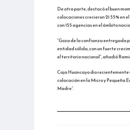
De otra parte, destacó el buen mom
colocaciones crecieron 21.55% en e
con 155 agencias en el ámbito nacion
“Goza de la confianza entregada por
entidad sólida, con un fuerte creci
el territorio nacional”, añadió Ram
Caja Huancayo dio recientemente un
colocación en la Micro y Pequeña E
Madre”.