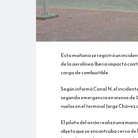
Esta mañana se registró un inciden
de la aerolínea Iberia impactó cont
carga de combustible.
Según informó Canal N, el incident
segunda emergencia en menos de 24
vuelos en el terminal Jorge Chávez d
El piloto del avión realizó una man
objeto que se encontraba cerca de l