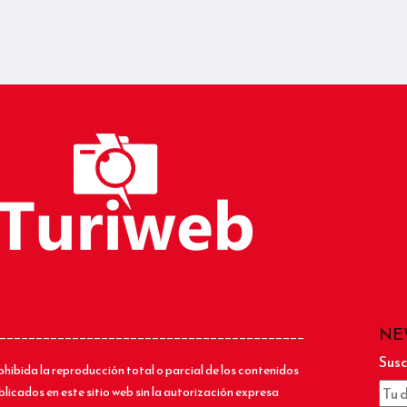
NE
__________________________________________
Susc
ohibida la reproducción total o parcial de los contenidos
blicados en este sitio web sin la autorización expresa