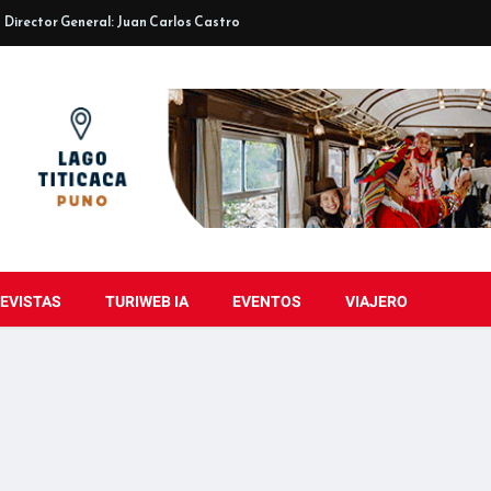
Director General: Juan Carlos Castro
EVISTAS
TURIWEB IA
EVENTOS
VIAJERO