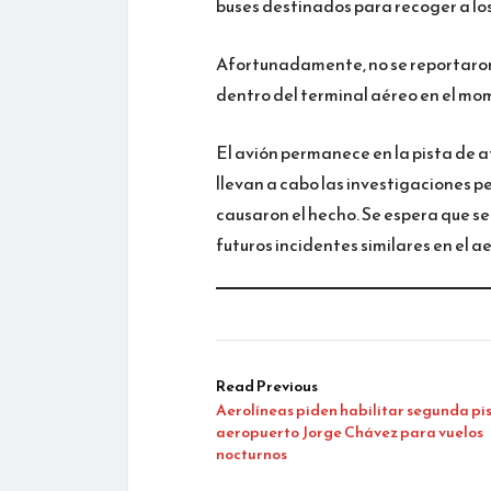
buses destinados para recoger a los
Afortunadamente, no se reportaron 
dentro del terminal aéreo en el mo
El avión permanece en la pista de 
llevan a cabo las investigaciones p
causaron el hecho. Se espera que s
futuros incidentes similares en el a
Read Previous
Aerolíneas piden habilitar segunda pis
aeropuerto Jorge Chávez para vuelos
nocturnos