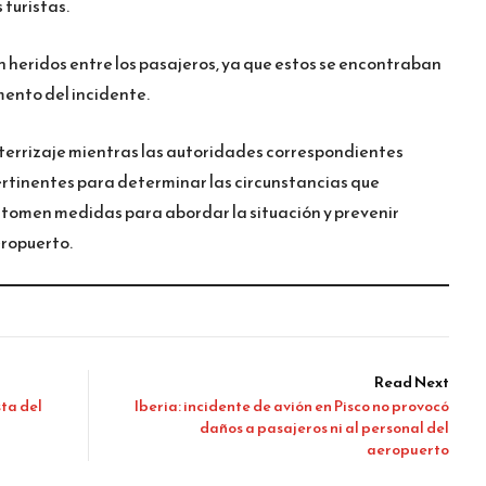
 turistas.
heridos entre los pasajeros, ya que estos se encontraban
mento del incidente.
aterrizaje mientras las autoridades correspondientes
ertinentes para determinar las circunstancias que
e tomen medidas para abordar la situación y prevenir
eropuerto.
Read Next
ta del
Iberia: incidente de avión en Pisco no provocó
daños a pasajeros ni al personal del
aeropuerto