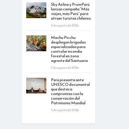
Sky Airline y PromPerú
lanzan campaña “Más
viajes, más Perú” para
atraer turistas chilenos
5 de agosto de 2026
Machu Picchu:
despliegan brigadas
especializadas para
controlar incendio
forestal en zona
agreste del Santuario
5 de agosto de 2026
Perú presenta ante
UNESCO documental
que destaca
compromiso con la
conservación del
Patrimonio Mundial
5 de agosto de 2026