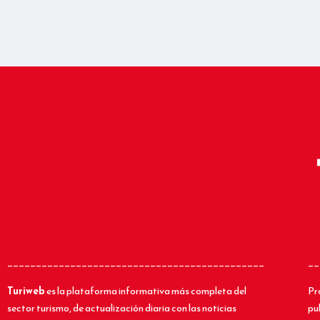
_____________________________________________
__
Turiweb
es la plataforma informativa más completa del
Pr
sector turismo, de actualización diaria con las noticias
pu