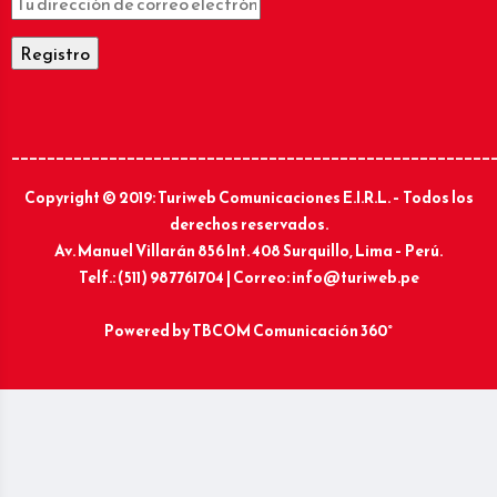
______________________________________________________
Copyright © 2019: Turiweb Comunicaciones E.I.R.L. – Todos los
derechos reservados.
Av. Manuel Villarán 856 Int. 408 Surquillo, Lima – Perú.
Telf.: (511) 987761704 | Correo: info@turiweb.pe
Powered by
TBCOM Comunicación 360°