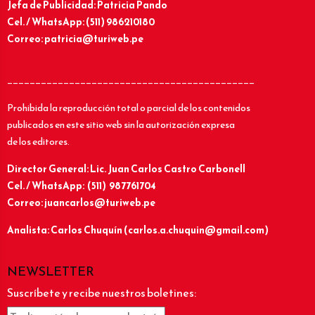
Jefa de Publicidad: Patricia Pando
Cel. / WhatsApp: (511) 986210180
Correo: patricia@turiweb.pe
____________________________________________
Prohibida la reproducción total o parcial de los contenidos
publicados en este sitio web sin la autorización expresa
de los editores.
Director General: Lic.
Juan Carlos Castro Carbonell
Cel. / WhatsApp: (511) 987761704
Correo: juancarlos@turiweb.pe
Analista: Carlos Chuquín (carlos.a.chuquin@gmail.com)
NEWSLETTER
Suscríbete y recibe nuestros boletines: