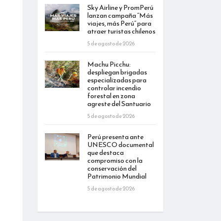
Sky Airline y PromPerú
lanzan campaña “Más
viajes, más Perú” para
atraer turistas chilenos
5 de agosto de 2026
Machu Picchu:
despliegan brigadas
especializadas para
controlar incendio
forestal en zona
agreste del Santuario
5 de agosto de 2026
Perú presenta ante
UNESCO documental
que destaca
compromiso con la
conservación del
Patrimonio Mundial
5 de agosto de 2026