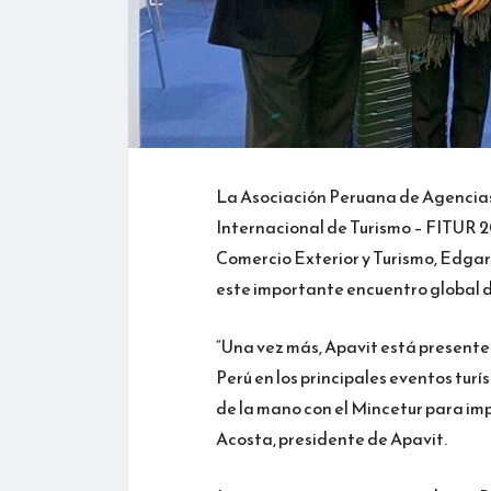
La Asociación Peruana de Agencias d
Internacional de Turismo – FITUR 
Comercio Exterior y Turismo, Edgar 
este importante encuentro global d
“Una vez más, Apavit está presente
Perú en los principales eventos tu
de la mano con el Mincetur para imp
Acosta, presidente de Apavit.