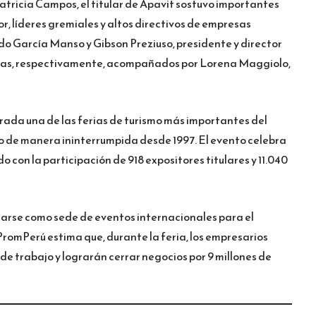
atricia Campos, el titular de Apavit sostuvo importantes
r, líderes gremiales y altos directivos de empresas
do García Manso y Gibson Preziuso, presidente y director
reas, respectivamente, acompañados por Lorena Maggiolo,
ada una de las ferias de turismo más importantes del
o de manera ininterrumpida desde 1997. El evento celebra
o con la participación de 918 expositores titulares y 11.040
arse como sede de eventos internacionales para el
romPerú estima que, durante la feria, los empresarios
de trabajo y lograrán cerrar negocios por 9 millones de