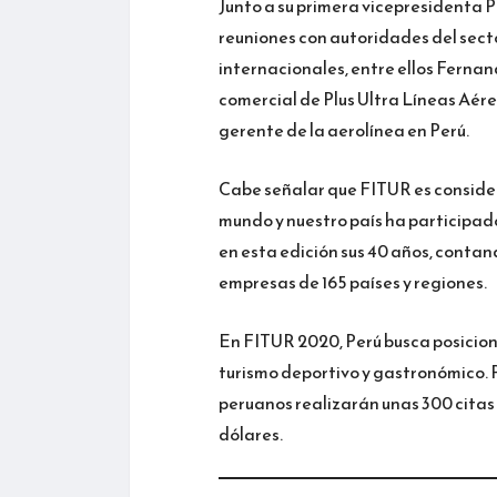
Junto a su primera vicepresidenta P
reuniones con autoridades del secto
internacionales, entre ellos Fernan
comercial de Plus Ultra Líneas Aé
gerente de la aerolínea en Perú.
Cabe señalar que FITUR es consider
mundo y nuestro país ha participad
en esta edición sus 40 años, contand
empresas de 165 países y regiones.
En FITUR 2020, Perú busca posicion
turismo deportivo y gastronómico. P
peruanos realizarán unas 300 citas 
dólares.