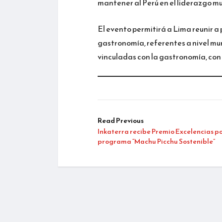
mantener al Perú en el liderazgo mun
El evento permitirá a Lima reunir a
gastronomía, referentes a nivel mun
vinculadas con la gastronomía, con
Read Previous
Inkaterra recibe Premio Excelencias p
programa “Machu Picchu Sostenible”