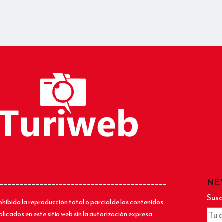
NE
__________________________________________
Susc
ohibida la reproducción total o parcial de los contenidos
blicados en este sitio web sin la autorización expresa