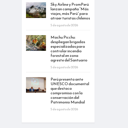
Sky Airline y PromPerú
lanzan campaña “Más
viajes, más Perú” para
atraer turistas chilenos
5 de agosto de 2026
Machu Picchu:
despliegan brigadas
especializadas para
controlar incendio
forestal en zona
agreste del Santuario
5 de agosto de 2026
Perú presenta ante
UNESCO documental
que destaca
compromiso con la
conservación del
Patrimonio Mundial
5 de agosto de 2026