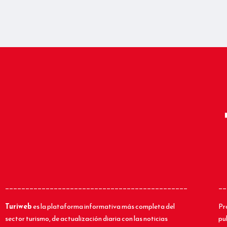
_____________________________________________
__
Turiweb
es la plataforma informativa más completa del
Pr
sector turismo, de actualización diaria con las noticias
pu