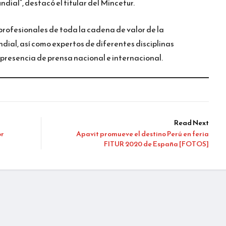
dial”, destacó el titular del Mincetur.
 profesionales de toda la cadena de valor de la
dial, así como expertos de diferentes disciplinas
 presencia de prensa nacional e internacional.
Read Next
or
Apavit promueve el destino Perú en feria
FITUR 2020 de España [FOTOS]