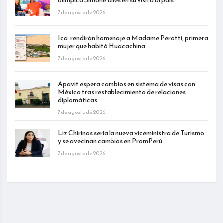
olímpica Simone Biles en su visita al país
7 de agosto de 2026
Ica: rendirán homenaje a Madame Perotti, primera
mujer que habitó Huacachina
7 de agosto de 2026
Apavit espera cambios en sistema de visas con
México tras restablecimiento de relaciones
diplomáticas
7 de agosto de 2026
Liz Chirinos sería la nueva viceministra de Turismo
y se avecinan cambios en PromPerú
7 de agosto de 2026