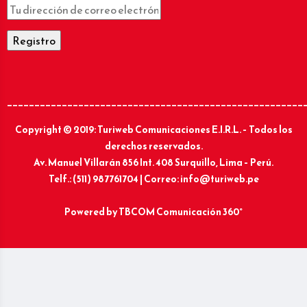
______________________________________________________
Copyright © 2019: Turiweb Comunicaciones E.I.R.L. – Todos los
derechos reservados.
Av. Manuel Villarán 856 Int. 408 Surquillo, Lima – Perú.
Telf.: (511) 987761704 | Correo: info@turiweb.pe
Powered by
TBCOM Comunicación 360°