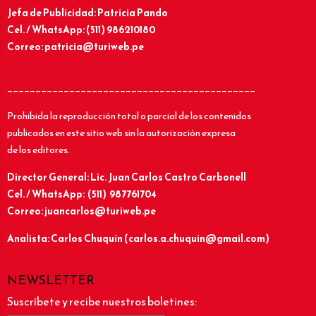
Jefa de Publicidad: Patricia Pando
Cel. / WhatsApp: (511) 986210180
Correo: patricia@turiweb.pe
____________________________________________
Prohibida la reproducción total o parcial de los contenidos
publicados en este sitio web sin la autorización expresa
de los editores.
Director General: Lic.
Juan Carlos Castro Carbonell
Cel. / WhatsApp: (511) 987761704
Correo: juancarlos@turiweb.pe
Analista: Carlos Chuquín (carlos.a.chuquin@gmail.com)
NEWSLETTER
Suscríbete y recibe nuestros boletines: