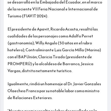
se desarrolló en la Embajada del Ecuador, en el marco
de la reciente VII Feria Nacional e Internacional de
Turismo (FIAVIT 2024).
El presidente de Apavit, Ricardo Acosta, resaltó las
cualidades de los personajes como Adolfo Perret
(gastronomía); Willy Angulo (50 años en el rubro
hotelero); Contralmirante Luis García Milla (Marina)
con el BAP Unión; Claricia Tirado (presidente de
PROMPERÚ) y la alcaldesa de Barranco, Jessica
Vargas, distrito netamente turístico.
Igualmente, rindió un homenaje al Dr. Javier Gonzales
Olaechea Franco por su notable labor como ministro
de Relaciones Exteriores.
“Nuestro gremio resalta su labor desarrollado en la