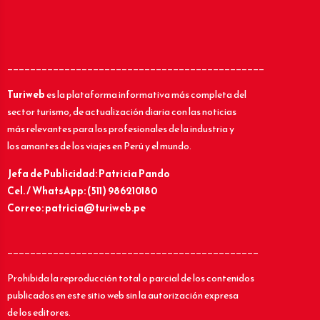
_____________________________________________
Turiweb
es la plataforma informativa más completa del
sector turismo, de actualización diaria con las noticias
más relevantes para los profesionales de la industria y
los amantes de los viajes en Perú y el mundo.
Jefa de Publicidad: Patricia Pando
Cel. / WhatsApp: (511) 986210180
Correo: patricia@turiweb.pe
____________________________________________
Prohibida la reproducción total o parcial de los contenidos
publicados en este sitio web sin la autorización expresa
de los editores.