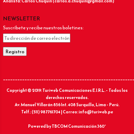
Analista: Carlos Chuquín (carlos.a.chuquin@gmail.com)
NEWSLETTER
Suscríbete y recibe nuestros boletines:
______________________________________________________
Copyright © 2019: Turiweb Comunicaciones E.I.R.L. – Todos los
derechos reservados.
Av. Manuel Villarán 856 Int. 408 Surquillo, Lima – Perú.
Telf.: (511) 987761704 | Correo: info@turiweb.pe
Powered by
TBCOM Comunicación 360°