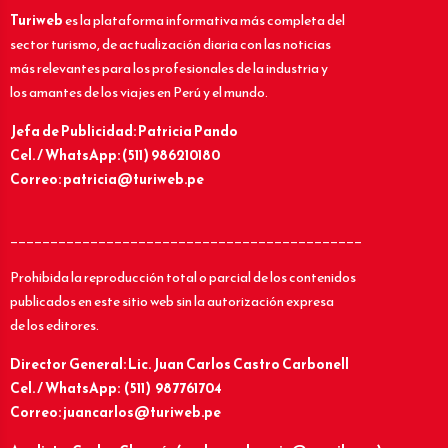
Turiweb
es la plataforma informativa más completa del
sector turismo, de actualización diaria con las noticias
más relevantes para los profesionales de la industria y
los amantes de los viajes en Perú y el mundo.
Jefa de Publicidad: Patricia Pando
Cel. / WhatsApp: (511) 986210180
Correo: patricia@turiweb.pe
____________________________________________
Prohibida la reproducción total o parcial de los contenidos
publicados en este sitio web sin la autorización expresa
de los editores.
Director General: Lic.
Juan Carlos Castro Carbonell
Cel. / WhatsApp: (511) 987761704
Correo: juancarlos@turiweb.pe