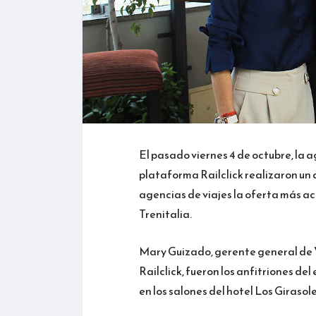
El pasado viernes 4 de octubre, la 
plataforma Railclick realizaron un
agencias de viajes la oferta más ac
Trenitalia.
Mary Guizado, gerente general de V
Railclick, fueron los anfitriones del
en los salones del hotel Los Girasol