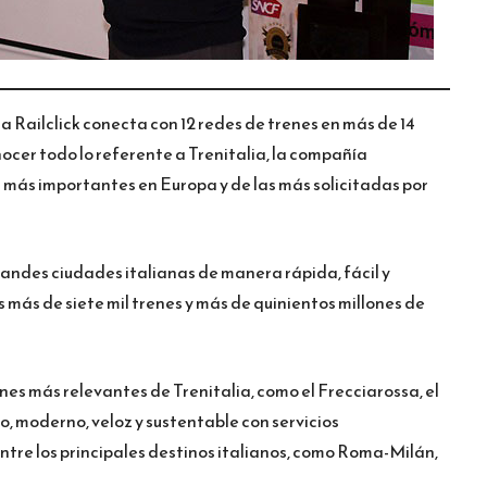
 Railclick conecta con 12 redes de trenes en más de 14
ocer todo lo referente a Trenitalia, la compañía
las más importantes en Europa y de las más solicitadas por
randes ciudades italianas de manera rápida, fácil y
más de siete mil trenes y más de quinientos millones de
nes más relevantes de Trenitalia, como el Frecciarossa, el
o, moderno, veloz y sustentable con servicios
ntre los principales destinos italianos, como Roma-Milán,