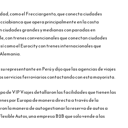
cidad, como el Frecciargento, que conecta ciudades
recciabianca que opera principalmente en la costa
tan ciudades grandes y medianas con paradas en
le, con trenes convencionales que conectan ciudades
así como el Eurocity con trenes internacionales que
y Alemania.
su representante en Perú y dijo que las agencias de viajes
os servicios ferroviarios contactando con esta mayorista.
ipo de VIP Viajes detallaron las facilidades que tienen las
renes por Europa de manera directa a través de la
ron la manera de autogestionar la reserva de autos a
Flexible Autos, una empresa B2B que solo vende a las