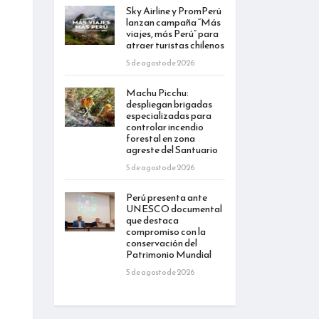
Sky Airline y PromPerú
lanzan campaña “Más
viajes, más Perú” para
atraer turistas chilenos
5 de agosto de 2026
Machu Picchu:
despliegan brigadas
especializadas para
controlar incendio
forestal en zona
agreste del Santuario
5 de agosto de 2026
Perú presenta ante
UNESCO documental
que destaca
compromiso con la
conservación del
Patrimonio Mundial
5 de agosto de 2026