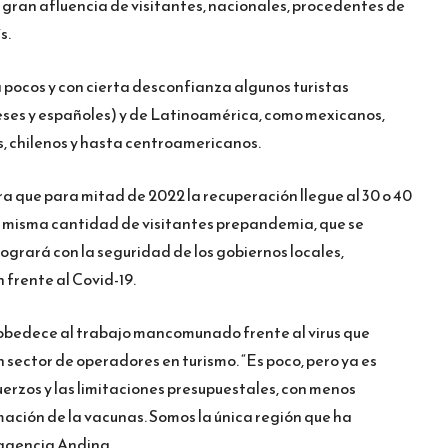
 gran afluencia de visitantes, nacionales, procedentes de
s.
 pocos y con cierta desconfianza algunos turistas
ses y españoles) y de Latinoamérica, como mexicanos,
s, chilenos y hasta centroamericanos.
era que para mitad de 2022 la recuperación llegue al 30 o 40
la misma cantidad de visitantes prepandemia, que se
 logrará con la seguridad de los gobiernos locales,
 frente al Covid-19.
 obedece al trabajo mancomunado frente al virus que
 sector de operadores en turismo. “Es poco, pero ya es
fuerzos y las limitaciones presupuestales, con menos
mación de la vacunas. Somos la única región que ha
a agencia Andina.