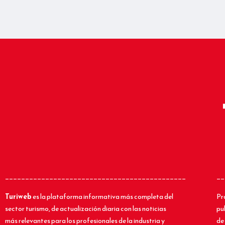
_____________________________________________
__
Turiweb
es la plataforma informativa más completa del
Pr
sector turismo, de actualización diaria con las noticias
pu
más relevantes para los profesionales de la industria y
de 