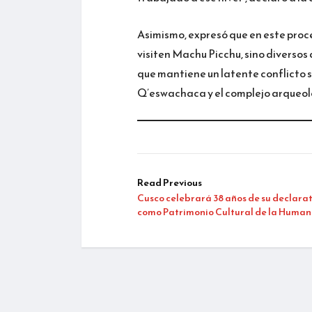
Asimismo, expresó que en este proce
visiten Machu Picchu, sino diverso
que mantiene un latente conflicto s
Q’eswachaca y el complejo arqueol
Read Previous
Cusco celebrará 38 años de su declara
como Patrimonio Cultural de la Huma