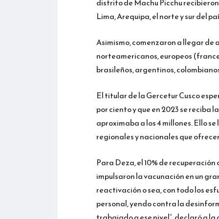
distrito de Machu Picchu recibieron
Lima, Arequipa, el norte y sur del paí
Asimismo, comenzaron a llegar de a
norteamericanos, europeos (france
brasileños, argentinos, colombiano
El titular de la Gercetur Cusco esp
por ciento y que en 2023 se reciba 
aproximaba a los 4 millones. Ello se
regionales y nacionales que ofrecen
Para Deza, el 10% de recuperación
impulsaron la vacunación en un gran
reactivación o sea, con todo los es
personal, yendo contra la desinfor
trabajado a ese nivel”, declaró a l