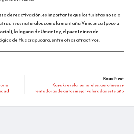
so de reactivación, es importante que los turistas no solo
s atractivos naturales como la montaña Vinicunca (pese a
ocial), la laguna de Umantay, el puente inca de
ógico de Huacrapucara, entre otros atractivos.
Read Next
toria
Kayak revela los hoteles, aerolíneas y
nidad
rentadoras de autos mejor valoradas este año