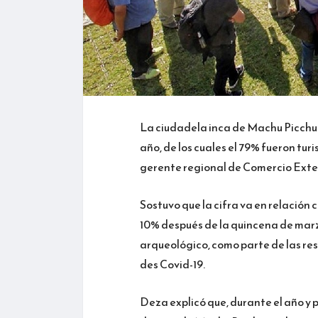
La ciudadela inca de Machu Picchu r
año, de los cuales el 79% fueron tu
gerente regional de Comercio Exter
Sostuvo que la cifra va en relación 
10% después de la quincena de marz
arqueológico, como parte de las re
des Covid-19.
Deza explicó que, durante el año y pr