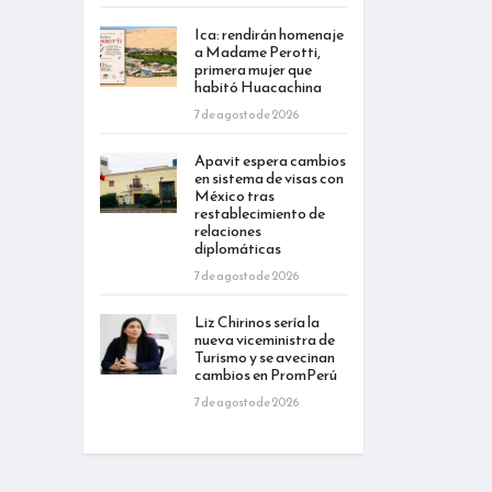
Ica: rendirán homenaje
a Madame Perotti,
primera mujer que
habitó Huacachina
7 de agosto de 2026
Apavit espera cambios
en sistema de visas con
México tras
restablecimiento de
relaciones
diplomáticas
7 de agosto de 2026
Liz Chirinos sería la
nueva viceministra de
Turismo y se avecinan
cambios en PromPerú
7 de agosto de 2026