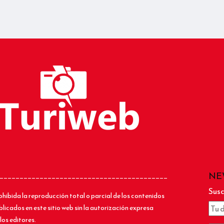
NE
__________________________________________
Susc
ohibida la reproducción total o parcial de los contenidos
blicados en este sitio web sin la autorización expresa
los editores.