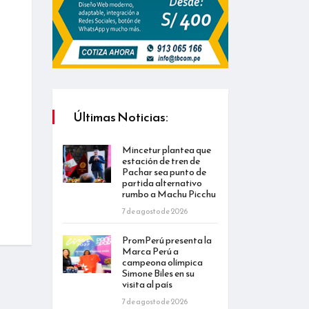
Últimas Noticias:
Mincetur plantea que
estación de tren de
Pachar sea punto de
partida alternativo
rumbo a Machu Picchu
7 de agosto de 2026
PromPerú presenta la
Marca Perú a
campeona olímpica
Simone Biles en su
visita al país
7 de agosto de 2026