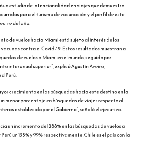
izó un estudio de intencionalidad en viajes que demuestra
curridos para el turismo de vacunación y el perfil de este
estre del año.
nto de vuelos hacia Miami está sujeto al interés de los
 vacunas contra el Covid-19. Estos resultados muestran a
quedas de vuelos a Miami en el mundo, seguido por
to interanual superior”, explicó Agustín Aveiro,
rd Perú.
mayor crecimiento en las búsquedas hacia este destino en la
 un menor porcentaje en búsquedas de viajes respecto al
nteras establecido por el Gobierno”, señaló el ejecutivo.
ncia un incremento del 288% en las búsquedas de vuelos a
 Perú un 135% y 99% respectivamente. Chile es el país con la