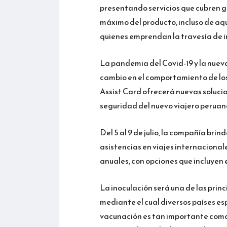
presentando servicios que cubren g
máximo del producto, incluso de aq
quienes emprendan la travesía de ir
La pandemia del Covid-19 y la nuev
cambio en el comportamiento de los
Assist Card ofrecerá nuevas solucio
seguridad del nuevo viajero peruan
Del 5 al 9 de julio, la compañía bri
asistencias en viajes internacionale
anuales, con opciones que incluyen e
La inoculación será una de las princ
mediante el cual diversos países esp
vacunación es tan importante como 