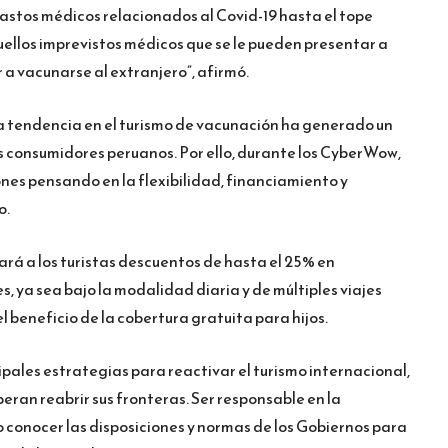
astos médicos relacionados al Covid-19 hasta el tope
uellos imprevistos médicos que se le pueden presentar a
 a vacunarse al extranjero”, afirmó.
a tendencia en el turismo de vacunación ha generado un
 consumidores peruanos. Por ello, durante los CyberWow,
nes pensando en la flexibilidad, financiamiento y
o.
ndará a los turistas descuentos de hasta el 25% en
s, ya sea bajo la modalidad diaria y de múltiples viajes
l beneficio de la cobertura gratuita para hijos.
ipales estrategias para reactivar el turismo internacional,
eran reabrir sus fronteras. Ser responsable en la
conocer las disposiciones y normas de los Gobiernos para