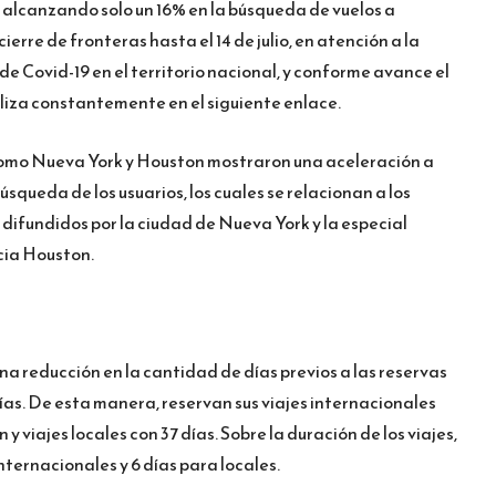
 alcanzando solo un 16% en la búsqueda de vuelos a
cierre de fronteras hasta el 14 de julio, en atención a la
de Covid-19 en el territorio nacional, y conforme avance el
aliza constantemente en el siguiente enlace.
omo Nueva York y Houston mostraron una aceleración a
úsqueda de los usuarios, los cuales se relacionan a los
difundidos por la ciudad de Nueva York y la especial
cia Houston.
una reducción en la cantidad de días previos a las reservas
ías. De esta manera, reservan sus viajes internacionales
y viajes locales con 37 días. Sobre la duración de los viajes,
internacionales y 6 días para locales.