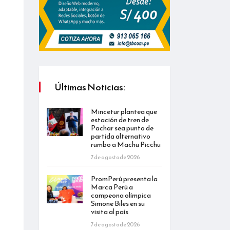
Últimas Noticias:
Mincetur plantea que
estación de tren de
Pachar sea punto de
partida alternativo
rumbo a Machu Picchu
7 de agosto de 2026
PromPerú presenta la
Marca Perú a
campeona olímpica
Simone Biles en su
visita al país
7 de agosto de 2026