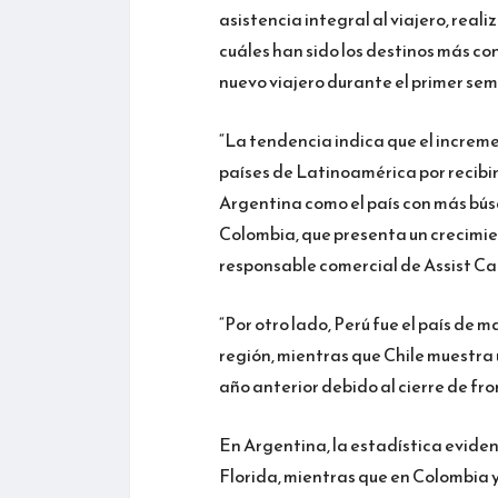
asistencia integral al viajero, real
cuáles han sido los destinos más con
nuevo viajero durante el primer sem
“La tendencia indica que el increme
países de Latinoamérica por recibir
Argentina como el país con más bús
Colombia, que presenta un crecimien
responsable comercial de Assist Ca
“Por otro lado, Perú fue el país de 
región, mientras que Chile muestra
año anterior debido al cierre de fro
En Argentina, la estadística evide
Florida, mientras que en Colombia y