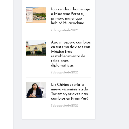
Ica: rendirán homenaje
a Madame Perotti,
primera mujer que
habitó Huacachina
7 de agosto de 2026
Apavit espera cambios
en sistema de visas con
México tras
restablecimiento de
relaciones
diplomáticas
7 de agosto de 2026
Liz Chirinos sería la
nueva viceministra de
Turismo y se avecinan
cambios en PromPerú
7 de agosto de 2026