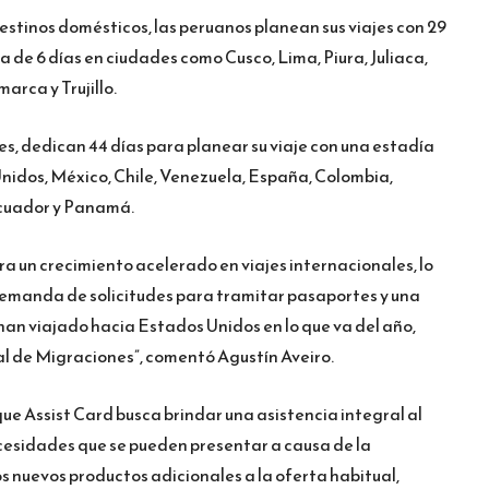
estinos domésticos, las peruanos planean sus viajes con 29
a de 6 días en ciudades como Cusco, Lima, Piura, Juliaca,
arca y Trujillo.
s, dedican 44 días para planear su viaje con una estadía
Unidos, México, Chile, Venezuela, España, Colombia,
 Ecuador y Panamá.
ra un crecimiento acelerado en viajes internacionales, lo
 demanda de solicitudes para tramitar pasaportes y una
 han viajado hacia Estados Unidos en lo que va del año,
l de Migraciones”, comentó Agustín Aveiro.
ue Assist Card busca brindar una asistencia integral al
cesidades que se pueden presentar a causa de la
s nuevos productos adicionales a la oferta habitual,