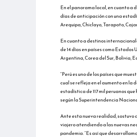
En el panorama local, en cuanto a d
días de anticipación con una estadí
Arequipa, Chiclayo, Tarapoto, Cajam
En cuanto a destinos internacionale
de 14 días en países como Estados 
Argentina, Corea del Sur, Bolivia,
“Perú es uno de los países que muest
cual se refleja en el aumento en la
estadística de 117 mil peruanos que
según la Superintendencia Naciona
Ante esta nueva realidad, sostuvo q
viajero atendiendo a las nuevas ne
pandemia. “Es así que desarrollamo