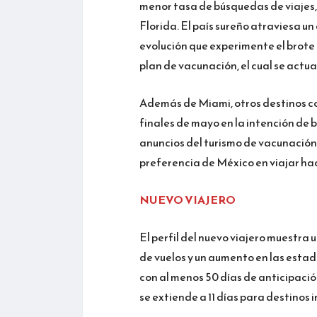
menor tasa de búsquedas de viajes,
Florida. El país sureño atraviesa un 
evolución que experimente el brote 
plan de vacunación, el cual se actu
Además de Miami, otros destinos c
finales de mayo en la intención de b
anuncios del turismo de vacunación 
preferencia de México en viajar ha
NUEVO VIAJERO
El perfil del nuevo viajero muestra 
de vuelos y un aumento en las estad
con al menos 50 días de anticipación 
se extiende a 11 días para destinos 