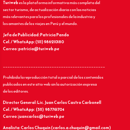
Turiweb
es la plataforma informativa más completa del
sector turismo, de actualización diaria con las noticias
más relevantes para los profesionales de la industria y
los amantes de los viajes en Perú y el mundo.
Jefa de Publicidad: Patricia Pando
Cel. / WhatsApp: (511) 986210180
Correo: patricia@turiweb.pe
____________________________________________
Prohibida la reproducción total o parcial de los contenidos
publicados en este sitio web sin la autorización expresa
de los editores.
Director General: Lic.
Juan Carlos Castro Carbonell
Cel. / WhatsApp: (511) 987761704
Correo: juancarlos@turiweb.pe
Analista: Carlos Chuquín (carlos.a.chuquin@gmail.com)