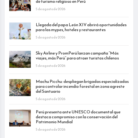
de turismo religioso en Perú
5 de agosto de 2026
Llegada del papa León XIV abrirá oportunidades
para las mypes, hoteles y restaurantes
5 de agosto de 2026
Sky Airline y PromPerú lanzan campaña “Más
viajes, más Perú” para atraer turistas chilenos
5 de agosto de 2026
Machu Picchu: despliegan brigadas especializadas
para controlar incendio forestal en zona agreste
del Santuario
5 de agosto de 2026
Perú presenta ante UNESCO documental que
destaca compromiso con la conservación del
Patrimonio Mundial
5 de agosto de 2026