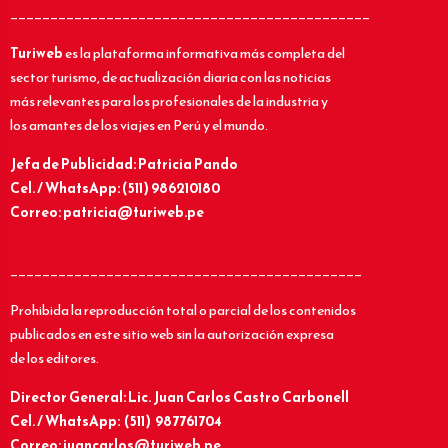
_____________________________________________
Turiweb
es la plataforma informativa más completa del
sector turismo, de actualización diaria con las noticias
más relevantes para los profesionales de la industria y
los amantes de los viajes en Perú y el mundo.
Jefa de Publicidad: Patricia Pando
Cel. / WhatsApp: (511) 986210180
Correo: patricia@turiweb.pe
____________________________________________
Prohibida la reproducción total o parcial de los contenidos
publicados en este sitio web sin la autorización expresa
de los editores.
Director General: Lic.
Juan Carlos Castro Carbonell
Cel. / WhatsApp: (511) 987761704
Correo: juancarlos@turiweb.pe