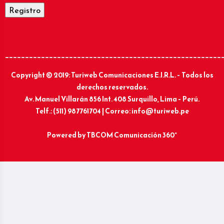
______________________________________________________
Copyright © 2019: Turiweb Comunicaciones E.I.R.L. – Todos los
derechos reservados.
Av. Manuel Villarán 856 Int. 408 Surquillo, Lima – Perú.
Telf.: (511) 987761704 | Correo: info@turiweb.pe
Powered by
TBCOM Comunicación 360°