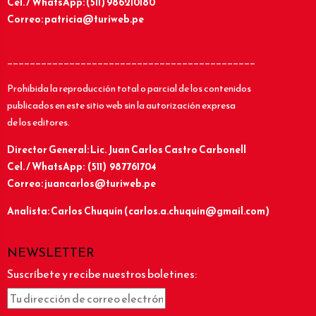
Cel. / WhatsApp: (511) 986210180
Correo: patricia@turiweb.pe
____________________________________________
Prohibida la reproducción total o parcial de los contenidos
publicados en este sitio web sin la autorización expresa
de los editores.
Director General: Lic.
Juan Carlos Castro Carbonell
Cel. / WhatsApp: (511) 987761704
Correo: juancarlos@turiweb.pe
Analista: Carlos Chuquín (carlos.a.chuquin@gmail.com)
NEWSLETTER
Suscríbete y recibe nuestros boletines: