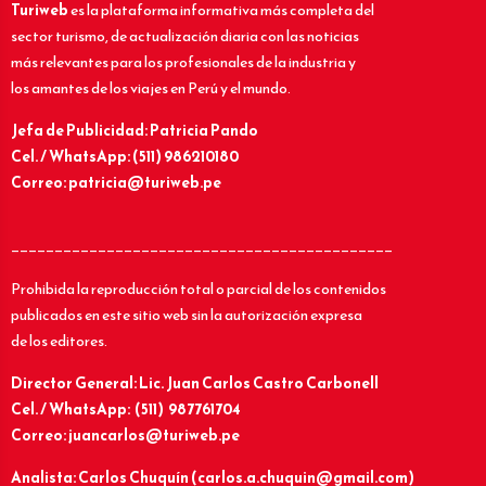
Turiweb
es la plataforma informativa más completa del
sector turismo, de actualización diaria con las noticias
más relevantes para los profesionales de la industria y
los amantes de los viajes en Perú y el mundo.
Jefa de Publicidad: Patricia Pando
Cel. / WhatsApp: (511) 986210180
Correo: patricia@turiweb.pe
____________________________________________
Prohibida la reproducción total o parcial de los contenidos
publicados en este sitio web sin la autorización expresa
de los editores.
Director General: Lic.
Juan Carlos Castro Carbonell
Cel. / WhatsApp: (511) 987761704
Correo: juancarlos@turiweb.pe
Analista: Carlos Chuquín (carlos.a.chuquin@gmail.com)